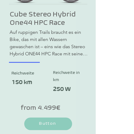
Cube Stereo Hybrid
One44 HPC Race
Auf ruppigen Trails braucht es ein 
Bike, das mit allen Wassern 
gewaschen ist – eins wie das Stereo 
Hybrid ONE44 HPC Race mit seinem 
hochwertigen Rahmen aus High 
Performance Carbon und 
Reichweite in
Reichweite
Aluminium. Breite Schwalbe Hans 
km
Dampf 2.6 Zoll Reifen bringen jede 
150 km
Menge Grip mit – und die 
250 W
hydraulischen MT Thirty 
Scheibenbremsen packen bei 
from 4.499€
Bedarf beherzt zu und bringen das 
Bike kontrolliert zum Stehen. Dank 
Button
den 150 mm Federweg der präzise 
arbeitenden Fox 36 AWL Sport HD 