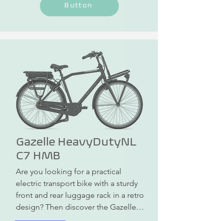
Button
Gazelle HeavyDutyNL
C7 HMB
Are you looking for a practical 
electric transport bike with a sturdy 
front and rear luggage rack in a retro 
design? Then discover the Gazelle 
HeavyDutyNL C7 HMB now!