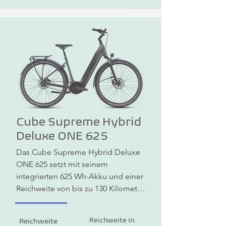
Federgabel und den 140 mm 
Federweg des geschmeidigen Fox 
Float Rhythmm R Dämpfers ist 
allerhöchster Fahrkomfort garantiert. 
Apropos Fahrkomfort: Effiziente 
Unterstützung ist das Spezialgebiet 
des Bosch CX Motors mit 
PowerTube Akku und bis zu 85 Nm 
Drehmoment, dessen Vortrieb die 
enorm breit gefächerte Shimano 
Cube Supreme Hybrid
12fach XT Schaltung top dosiert auf 
Deluxe ONE 625
den Boden bringt.
Das Cube Supreme Hybrid Deluxe 
ONE 625 setzt mit seinem 
integrierten 625 Wh-Akku und einer 
Reichweite von bis zu 130 Kilometern 
neue Maßstäbe. Der leise Bosch 
Mittelmotor Actice Line Plus Smart 
Reichweite in
Reichweite
mit 250 Watt liefert kraftvolle 