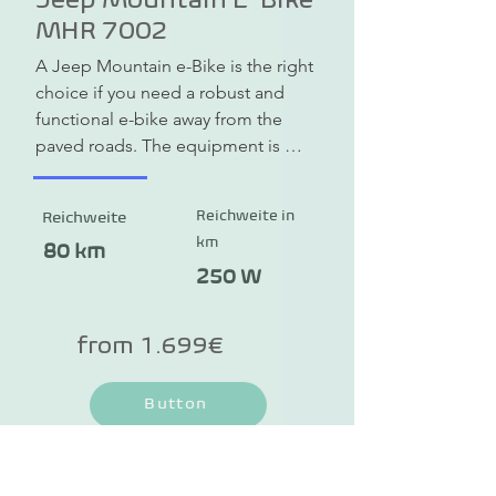
MHR 7002
A Jeep Mountain e-Bike is the right 
choice if you need a robust and 
functional e-bike away from the 
paved roads. The equipment is 
deliberately kept to a minimum and 
components such as lights and 
Reichweite in
Reichweite
luggage racks are omitted so that 
km
you can enjoy maximum riding 
80 km
pleasure.

250 W
The Jeep Mountain e-Bike MHR 7002 
is characterized by a powerful motor, 
from 1.699€
a high-performance battery and a 
frame made of high-quality 
Button
aluminum. Powerful brakes, solid 
suspension elements and studded 
tires ensure fun on every trail.