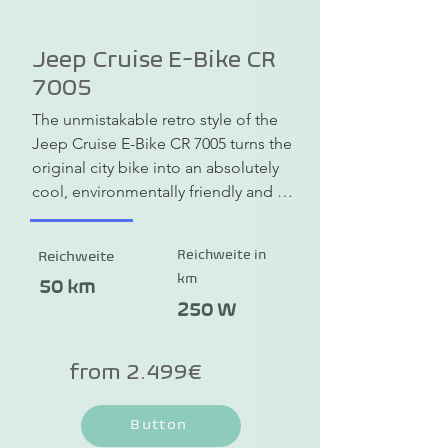
Jeep Cruise E-Bike CR
7005
The unmistakable retro style of the 
Jeep Cruise E-Bike CR 7005 turns the 
original city bike into an absolutely 
cool, environmentally friendly and 
comfortable vehicle. A powerful 
battery, fat tires and disc brakes 
Reichweite in
Reichweite
make the Jeep Cruise E-Bike CR 
km
7005 your partner even on longer 
50 km
tours or off-road. The 26 inch x 4.0 
250 W
wheels in FAT style ensure the 
appropriate riding comfort. The e-
from 2.499€
bikes are shipped 90% pre-
assembled so you can get started 
Button
quickly.