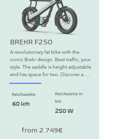
BREKR F250
A revolutionary fat bike with the 
iconic Brekr design. Beat traffic, your 
style. The saddle is height adjustable 
and has space for two. Discover a 
completely new and exciting way to 
escape city traffic.
Reichweite in
Reichweite
km
60 km
250 W
from 2.749€