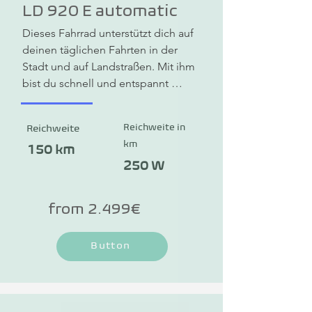
LD 920 E automatic
Dieses Fahrrad unterstützt dich auf 
deinen täglichen Fahrten in der 
Stadt und auf Landstraßen. Mit ihm 
bist du schnell und entspannt 
unterwegs. Das DECATHLON 
B'TWIN LD 920 E automatic 
Reichweite in
Reichweite
überzeugt durch einen 
km
antriebsstarken Motor. Der Owuru-
150 km
Mittelmotor passt das 
250 W
Übersetzungsverhältnis automatisch 
an das Gelände und die ausgeübte 
from 2.499€
Pedalkraft an. Das Ergebnis: Keine 
Gangwechsel mehr, sondern eine 
Button
sofortige reibungslose Reaktion auf 
deinen Pedaltritt. Die maximale 
Reichweite liegt im Eco-Modus bei 
150 km. In den Vorbau integriertes 