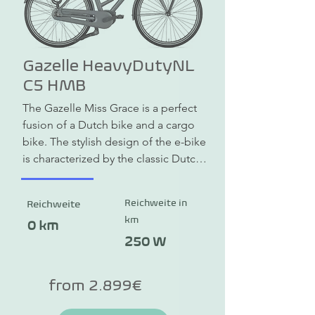
Gazelle HeavyDutyNL
C5 HMB
The Gazelle Miss Grace is a perfect 
fusion of a Dutch bike and a cargo 
bike. The stylish design of the e-bike 
is characterized by the classic Dutch 
bike character with a front luggage 
rack. The powerful Bosch motor 
Reichweite in
Reichweite
offers maximum riding pleasure. All 
km
electric Miss Grace models are 
0 km
equipped with Bosch mid-engines.
250 W
from 2.899€