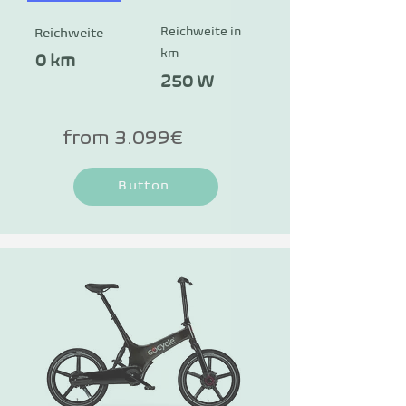
Reichweite in
Reichweite
km
0 km
250 W
from 3.099€
Button