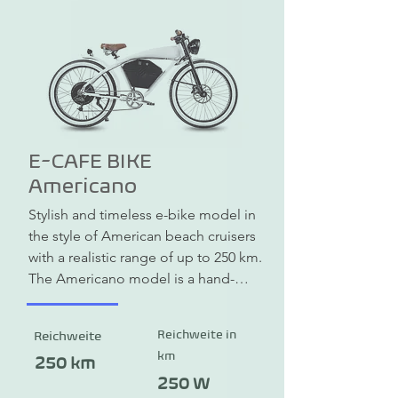
Farbdisplay für klare Sicht auf alle 
nötigen Informationen.

Steuerung über ein bequem 
erreichbares Bedienfeld, intuitive 
Menüsteuerung.

Dauerhaft angezeigte Informationen: 
Uhrzeit, Akkustand, 
Unterstützungsmodus. Der günstige 
E-CAFE BIKE
Preis für dieses moderne, technisch 
Americano
ausgereifte e-Bike macht den 
Stylish and timeless e-bike model in 
Einstieg in die Welt der e-Mobilität 
the style of American beach cruisers 
leicht.
with a realistic range of up to 250 km. 
The Americano model is a hand-
made designer e-bike that has been 
optimized for speed and 
Reichweite in
Reichweite
customized according to the ideas 
km
and tastes of each owner. The charm 
250 km
of the E-CAFE BIKE is enhanced by 
250 W