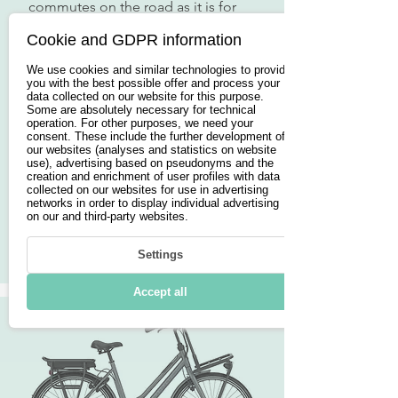
commutes on the road as it is for 
detours along a dirt road.
Cookie and GDPR information
We use cookies and similar technologies to provide
you with the best possible offer and process your
Reichweite in
Reichweite
data collected on our website for this purpose.
km
Some are absolutely necessary for technical
0 km
operation. For other purposes, we need your
250 W
consent. These include the further development of
our websites (analyses and statistics on website
use), advertising based on pseudonyms and the
creation and enrichment of user profiles with data
from 3.000€
collected on our websites for use in advertising
networks in order to display individual advertising
on our and third-party websites.
Button
Settings
Accept all