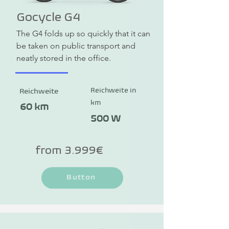
Gocycle G4
The G4 folds up so quickly that it can 
be taken on public transport and 
neatly stored in the office.
Reichweite in
Reichweite
km
60 km
500 W
from 3.999€
Button