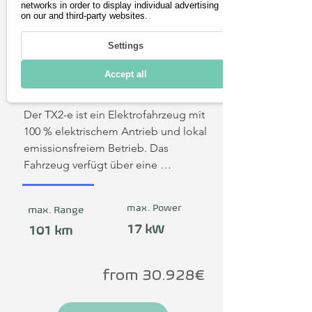
Überlandstrecken. Der TX1-e ist für 
networks in order to display individual advertising
on our and third-party websites.
verschiedene Anwendungsbereiche 
konzipiert und findet Verwendung in 
Settings
Handwerksbetrieben, bei 
Lieferdiensten und in der Logistik. 
Accept all
Die Konstruktion ermöglicht eine 
TYNe TX2-e
Anpassung an unterschiedliche 
Der TX2-e ist ein Elektrofahrzeug mit 
Transportanforderungen im 
100 % elektrischem Antrieb und lokal 
gewerblichen und privaten Bereich, 
emissionsfreiem Betrieb. Das 
beispielsweise als Umbau zum 
Fahrzeug verfügt über eine 
Wohnmobil.
kompakte Bauweise mit wahlweise 
Ladefläche oder Box-Aufbau, 
max. Power
max. Range
wodurch es sowohl für den 
17 kW
Stadtverkehr als auch für 
101 km
Überlandfahrten geeignet ist. Die 
Vollladung erfolgt über 
from 30.928€
handelsübliche 
Haushaltssteckdosen und dauert 