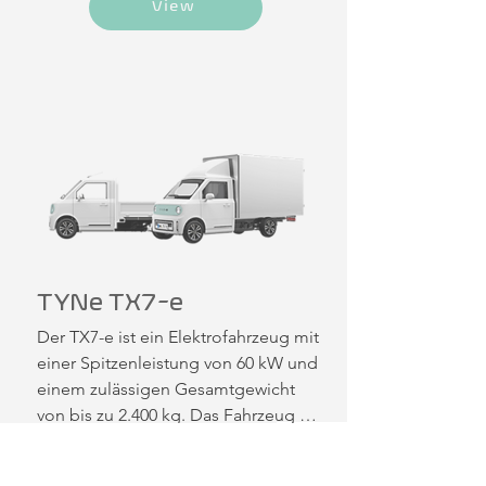
acht Stunden.

View
Als erweiterte Version des TX1-e 
bietet der TX2-e größere 
Transportkapazitäten und 
vielseitigere Einsatzmöglichkeiten. 
Das Fahrzeug ist für verschiedene 
Anwendungsbereiche konzipiert, 
darunter Logistik, Handwerk und 
Materialtransport. Der elektrische 
Antrieb ermöglicht einen 
geräuscharmen Betrieb und 
reduzierte Betriebskosten im 
TYNe TX7-e
Vergleich zu konventionellen 
Der TX7-e ist ein Elektrofahrzeug mit 
Verbrennungsfahrzeugen.
einer Spitzenleistung von 60 kW und 
einem zulässigen Gesamtgewicht 
von bis zu 2.400 kg. Das Fahrzeug 
verfügt über eine 28,8 kWh-Batterie 
und unterstützt DC-Schnellladung, 
max. Power