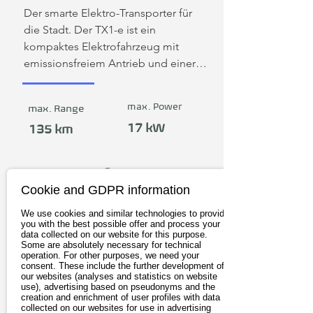
Der smarte Elektro-Transporter für 
die Stadt. Der TX1-e ist ein 
kompaktes Elektrofahrzeug mit 
emissionsfreiem Antrieb und einer 
maximalen Zuladungskapazität von 
620 kg. Trotz seiner kompakten 
max. Power
max. Range
Abmessungen eignet sich das 
17 kW
Fahrzeug für den Transport von 
135 km
Europaletten und anderen größeren 
Lasten. Das Aufladen erfolgt über 
from 23.788€
handelsübliche 
Cookie and GDPR information
Haushaltssteckdosen, wodurch eine 
flexible Nutzung ermöglicht wird.

We use cookies and similar technologies to provide
View
you with the best possible offer and process your
Das Fahrzeug erreicht eine 
data collected on our website for this purpose.
Some are absolutely necessary for technical
Höchstgeschwindigkeit von bis zu 80 
operation. For other purposes, we need your
km/h und bietet damit ausreichende 
consent. These include the further development of
our websites (analyses and statistics on website
Leistung für den Einsatz im 
use), advertising based on pseudonyms and the
Stadtverkehr sowie auf 
creation and enrichment of user profiles with data
collected on our websites for use in advertising