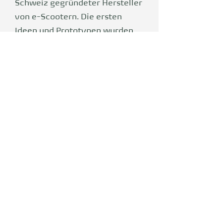
Schweiz gegründeter Hersteller
von e-Scootern. Die ersten
Ideen und Prototypen wurden
im Kanton Aargau entwickelt.
VMAX: Die Marke steht für
Werte wie Qualität, Präzision,
Design und höchste Wertigkeit,
die mit der Schweizer Herkunft
verbunden sind. In der eigenen
ISO-zertifizierten
Produktionsstätte werden die
e-Scooter gefertigt, wobei
Kundenfeedback in die
Entwicklung einfließt.
Nachhaltigkeit ist ein zentrales
Anliegen des Unternehmens;