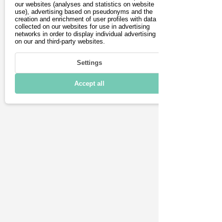
our websites (analyses and statistics on website
Driving
use), advertising based on pseudonyms and the
24 Monaten Garantie.

creation and enrichment of user profiles with data
collected on our websites for use in advertising
Nutze unseren exklusiven 
Charging & Range
networks in order to display individual advertising
on our and third-party websites.
Rabattcode, um beim Kauf 
Connectivity
auf der Herstellerseite zu 
Settings
Technical details
sparen: VOYLT15
Accept all