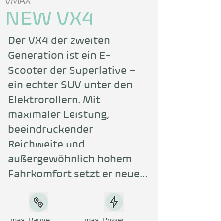
VMAX
NEW VX4
Der VX4 der zweiten 
Generation ist ein E-
Scooter der Superlative – 
ein echter SUV unter den 
Elektrorollern. Mit 
maximaler Leistung, 
beeindruckender 
Reichweite und 
außergewöhnlich hohem 
Fahrkomfort setzt er neue 
Maßstäbe. Der kraftvolle 
52 V-Motor mit 500 W 
Dauerleistung und einer 
max. Range
max. Power