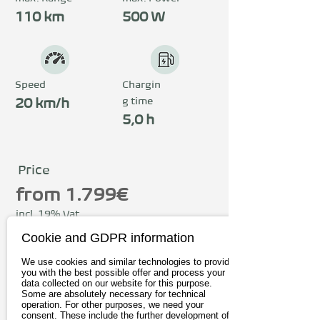
Spitzenleistung von bis zu 
110 km
500 W
2.800 W meistert selbst 
anspruchsvolles Gelände 
mühelos. Mit einer 
Speed
Chargin
g time
Reichweite von bis zu 
20 km/h
5,0 h
110 km eignet sich der VX4 
ideal für lange Strecken. 
Die integrierte 
Price
Blinkfunktion sorgt für 
from 1.799€
zusätzliche Sicherheit, und 
incl. 19% Vat
in der 20 km/h-Version ist 
Cookie and GDPR information
To the provider*
er straßenzugelassen in 
We use cookies and similar technologies to provide
you with the best possible offer and process your
Deutschland. Käufer 
data collected on our website for this purpose.
Some are absolutely necessary for technical
profitieren außerdem von 
operation. For other purposes, we need your
consent. These include the further development of
kostenlosem Versand und 