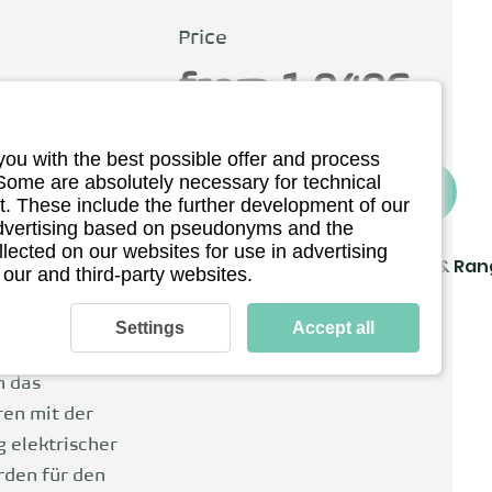
Price
from 1.040€
incl. 19% Vat
you with the best possible offer and process
 Some are absolutely necessary for technical
To the provider*
. These include the further development of our
tschland
 advertising based on pseudonyms and the
llected on our websites for use in advertising
Driving
Charging & Ra
 our and third-party websites.
Technical details
Scootern steht
Settings
Accept all
sal. Gegründet
h das
ren mit der
 elektrischer
rden für den