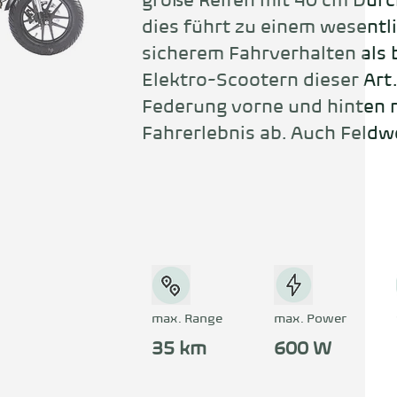
große Reifen mit 40 cm Durc
dies führt zu einem wesentli
sicherem Fahrverhalten als b
Elektro-Scootern dieser Art
Federung vorne und hinten r
Fahrerlebnis ab. Auch Feldw
sind problemlos fahrbar!
max. Range
max. Power
35 km
600 W