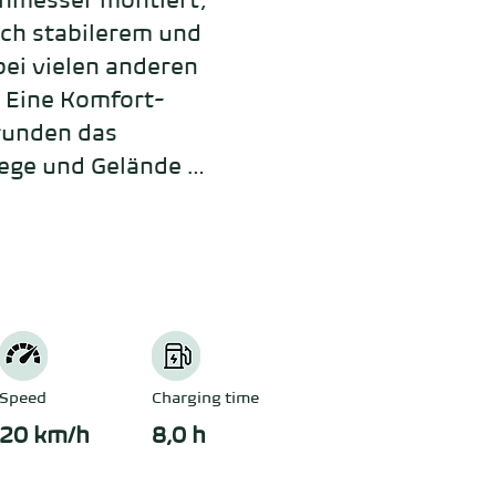
hmesser montiert, 
ch stabilerem und 
ei vielen anderen 
. Eine Komfort-
unden das 
ege und Gelände 
Speed
Charging time
20 km/h
8,0 h