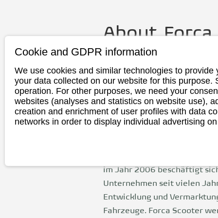
About
Forca
Cookie and GDPR information
Founding
2006
We use cookies and similar technologies to provide 
year
your data collected on our website for this purpose.
operation. For other purposes, we need your consent
Headquarte
Bruchsal, Deu
websites (analyses and statistics on website use),
r
creation and enrichment of user profiles with data co
networks in order to display individual advertising on
Production
China / Europa
Hinter Forca e-Rollen und e-
die Zawione GmbH aus Bruch
im Jahr 2006 beschäftigt sic
Unternehmen seit vielen Jah
Entwicklung und Vermarktung
Fahrzeuge. Forca Scooter we