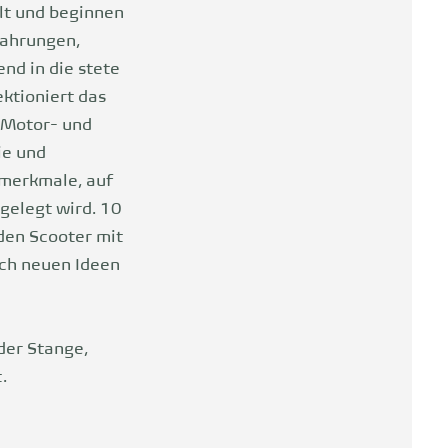
lt und beginnen
fahrungen,
nd in die stete
ektioniert das
 Motor- und
ie und
tmerkmale, auf
gelegt wird. 10
den Scooter mit
ach neuen Ideen
der Stange,
.