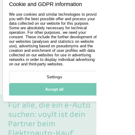
Cookie and GDPR information
einem Ort
We use cookies and similar technologies to provide
Die Zukunft der Mobilität ist
you with the best possible offer and process your
data collected on our website for this purpose.
elektrisch, und voylt ist dein
Some are absolutely necessary for technical
operation. For other purposes, we need your
Wegweiser in die Elektromobilität. Als
consent. These include the further development of
our websites (analyses and statistics on website
führende deutsche Online-Plattform
use), advertising based on pseudonyms and the
creation and enrichment of user profiles with data
bringen wir Anbieter und
collected on our websites for use in advertising
Kaufinteressenten für
networks in order to display individual advertising
on our and third-party websites.
Elektrofahrzeuge zusammen und
schaffen Transparenz in einem schnell
Settings
wachsenden Markt.
Accept all
Für alle, die ein e-Auto
suchen: voylt ist dein
Partner beim
Elektroauto-Kauf.