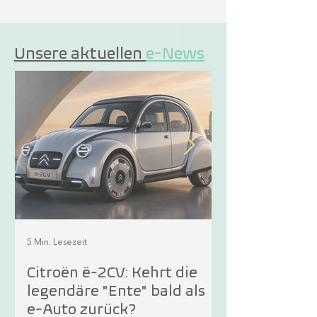
Unsere aktuellen ​
e-News
5 Min. Lesezeit
4 Min. Lesezeit
Citroën ë-2CV: Kehrt die
Neuzulassun
legendäre "Ente" bald als
Autos liegen
e-Auto zurück?
der Spitze