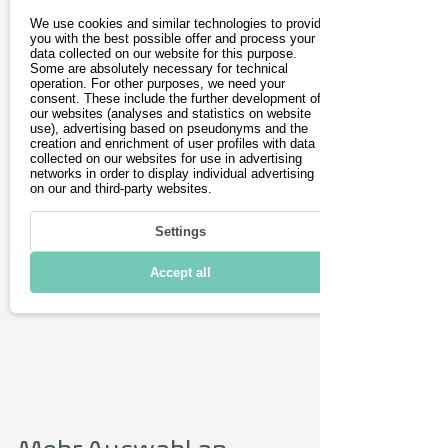
elektrischen Gebrauchtwagen, denn 
We use cookies and similar technologies to provide
heute ist es eher eine Seltenheit, wenn 
you with the best possible offer and process your
ein Fahrzeughalter sein Auto von der 
data collected on our website for this purpose.
Some are absolutely necessary for technical
Neuzulassung bis zur Verschrottung 
operation. For other purposes, we need your
consent. These include the further development of
besitzt. Auch Unternehmen, die 
our websites (analyses and statistics on website
regelmässig die Fahrzeuge ihrer 
use), advertising based on pseudonyms and the
creation and enrichment of user profiles with data
Firmenflotte gegen Neuwagen 
collected on our websites for use in advertising
austauschen, versorgen den 
networks in order to display individual advertising
on our and third-party websites.
Gebrauchtwagenmarkt ständig mit 
neuen Angeboten. 
Settings
Accept all