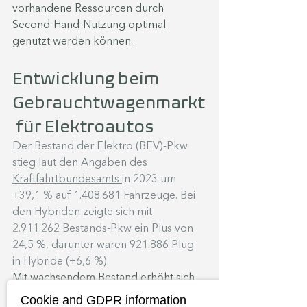
vorhandene Ressourcen durch 
Second-Hand-Nutzung optimal 
genutzt werden können.
Entwicklung beim 
Gebrauchtwagenmarkt
 für Elektroautos
Der 
Bestand
 der Elektro (
BEV
)-
Pkw
stieg laut den Angaben des 
Kraftfahrtbundesamts 
in 2023 um 
+39,1 % auf 1.408.681 Fahrzeuge. Bei 
den 
Hybriden
 zeigte sich mit 
2.911.262 Bestands-
Pkw
 ein Plus von 
24,5 %, darunter waren 921.886 
Plug-
in Hybride
 (+6,6 %).
Mit wachsendem Bestand erhöht sich 
automatisch auch die Anzahl an 
Cookie and GDPR information