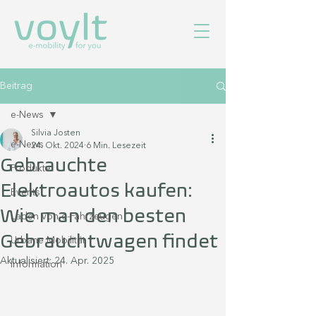
Beitrag
e-News
Silvia Josten
e-News
24. Okt. 2024
6 Min. Lesezeit
Gebrauchte
Produkte
Elektroautos kaufen:
Events
Wie man den besten
Laden von e-Fahrzeugen
Gebrauchtwagen findet
Urbane Mobilität
Aktualisiert:
24. Apr. 2025
Information