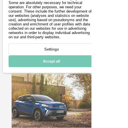
Modelle im großen
Some are absolutely necessary for technical
Vom günstigen A1-
operation. For other purposes, we need your
Vergleich
Cruiser bis zur Reise-
consent. These include the further development of
our websites (analyses and statistics on website
Enduro: Wir vergleichen
use), advertising based on pseudonyms and the
die besten Elektro-
creation and enrichment of user profiles with data
Motorräder 2026 nach
collected on our websites for use in advertising
Reichweite, Preis und
networks in order to display individual advertising
on our and third-party websites.
Führerscheinklasse. Mit
B196-Modellen ab 4.500
27116
0
1
€ und Spitzenmodellen
Settings
über 200 km/h. (199
Zeichen)
Accept all