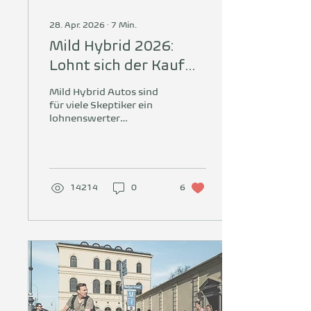
28. Apr. 2026
∙
7
Min.
Mild Hybrid 2026:
Lohnt sich der Kauf
noch? Alle Fakten
Mild Hybrid Autos sind
für viele Skeptiker ein
lohnenswerter
Kompromiss. Auch
Hybride sparen Geld und
Emissionen bei mehr
Reichweite, oder?
14214
0
6