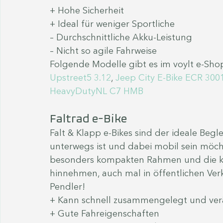
+ Hohe Sicherheit
+ Ideal für weniger Sportliche
– Durchschnittliche Akku-Leistung
– Nicht so agile Fahrweise
Folgende Modelle gibt es im voylt e-Shop
Upstreet5 3.12
, 
Jeep City E-Bike ECR 300
HeavyDutyNL C7 HMB
Faltrad e-Bike
Falt & Klapp e-Bikes sind der ideale Beglei
unterwegs ist und dabei mobil sein möchte
besonders kompakten Rahmen und die klei
hinnehmen, auch mal in öffentlichen Verk
Pendler!
+ Kann schnell zusammengelegt und ve
+ Gute Fahreigenschaften