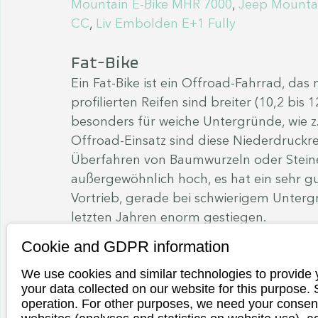
Mountain E-Bike MHR 7000
, 
Jeep Mounta
CC
, 
Liv Embolden E+1 Fully
Fat-Bike
Ein Fat-Bike ist ein Offroad-Fahrrad, das 
profilierten Reifen sind breiter (10,2 bis 1
besonders für weiche Untergründe, wie z.
Offroad-Einsatz sind diese Niederdruckre
Überfahren von Baumwurzeln oder Steinen
außergewöhnlich hoch, es hat ein sehr g
Vortrieb, gerade bei schwierigem Untergru
letzten Jahren enorm gestiegen.
+ Fahrkomfort
Cookie and GDPR information
+ Für die Fahrt durchs Gelände optimiert
We use cookies and similar technologies to provide 
+ Sehr guter Grip
your data collected on our website for this purpose.
+ Bessere Traktion
operation. For other purposes, we need your consent
+ Fahrspaß