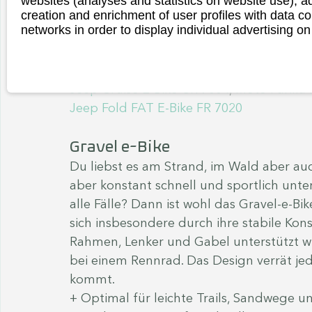
websites (analyses and statistics on website use),
creation and enrichment of user profiles with data co
- Hoher Preis
networks in order to display individual advertising on
- Hohes Gewicht
- Nicht sehr schnell
Folgende Modelle gibt es im voylt e-Shop
Jeep Cruise E-Bike CR 7004
, 
Moto Parilla
Jeep Fold FAT E-Bike FR 7020
Gravel e-Bike
Du liebst es am Strand, im Wald aber auc
aber konstant schnell und sportlich unte
alle Fälle? Dann ist wohl das Gravel-e-Bik
sich insbesondere durch ihre stabile Kons
Rahmen, Lenker und Gabel unterstützt wird
bei einem Rennrad. Das Design verrät jed
kommt.
+ Optimal für leichte Trails, Sandwege u