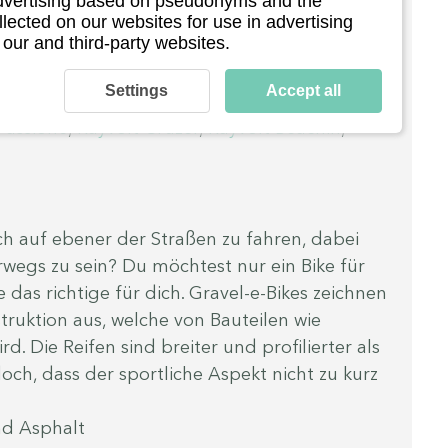
 advertising based on pseudonyms and the
llected on our websites for use in advertising
 our and third-party websites.
Settings
Accept all
: 
Jeep Mountain FAT E-Bike MHFR 7100
, 
 Passione
, 
Rayvolt Cruzer
, 
Rayvolt Beachin
,
h auf ebener der Straßen zu fahren, dabei 
rwegs zu sein? Du möchtest nur ein Bike für 
e das richtige für dich. Gravel-e-Bikes zeichnen 
truktion aus, welche von Bauteilen wie 
. Die Reifen sind breiter und profilierter als 
och, dass der sportliche Aspekt nicht zu kurz 
nd Asphalt