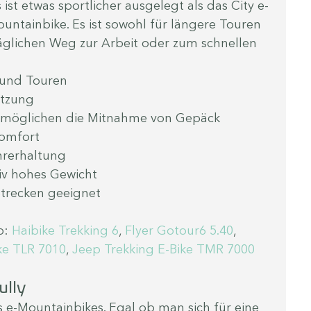
ist etwas sportlicher ausgelegt als das City e-
untainbike. Es ist sowohl für längere Touren 
täglichen Weg zur Arbeit oder zum schnellen 
 und Touren
ützung
rmöglichen die Mitnahme von Gepäck
omfort
hrerhaltung
iv hohes Gewicht
Strecken geeignet
: 
Haibike Trekking 6
,
 Flyer Gotour6 5.40
, 
ke TLR 7010
, 
Jeep Trekking E-Bike TMR 7000
ully
 e-Mountainbikes. Egal ob man sich für eine 