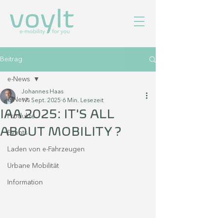
Beitrag
e-News
Johannes Haas
e-News
17. Sept. 2025
6 Min. Lesezeit
IAA 2025: IT'S ALL
Produkte
ABOUT MOBILITY ?
Events
Laden von e-Fahrzeugen
Urbane Mobilität
Information