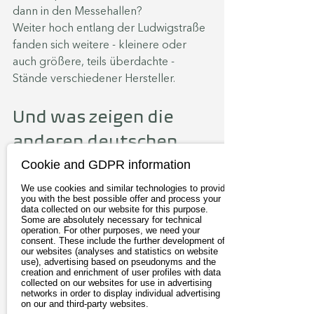
dann in den Messehallen?
Weiter hoch entlang der Ludwigstraße 
fanden sich weitere - kleinere oder 
auch größere, teils überdachte - 
Stände verschiedener Hersteller.
Und was zeigen die 
anderen deutschen 
Hersteller?
Cookie and GDPR information
We use cookies and similar technologies to provide
you with the best possible offer and process your
Highlights bei BMW und Mercedes 
data collected on our website for this purpose.
waren die neu vorgestellten 
Some are absolutely necessary for technical
operation. For other purposes, we need your
Mittelklasse-SUV iX3 und GLC, die auch 
consent. These include the further development of
our websites (analyses and statistics on website
viele Blicke der Besucher auf sich 
use), advertising based on pseudonyms and the
zogen. Auch wenn die technischen 
creation and enrichment of user profiles with data
collected on our websites for use in advertising
Daten wie Ladegeschwindigkeit und 
networks in order to display individual advertising
Reichweite endlich zu den führenden 
on our and third-party websites.