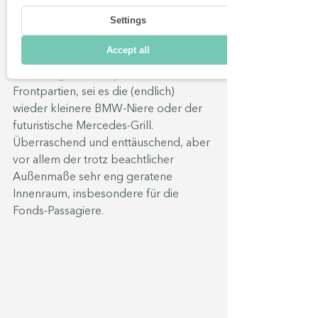
asiatischen Herstellern aufschließen 
Settings
können, bleibt dennoch der Eindruck 
eines eher biederen "schon mal 
Accept all
gesehen" statt "Wow". Auffälligste 
Neuerungen waren jeweils die 
Frontpartien, sei es die (endlich) 
wieder kleinere BMW-Niere oder der 
futuristische Mercedes-Grill. 
Überraschend und enttäuschend, aber 
vor allem der trotz beachtlicher 
Außenmaße sehr eng geratene 
Innenraum, insbesondere für die 
Fonds-Passagiere.