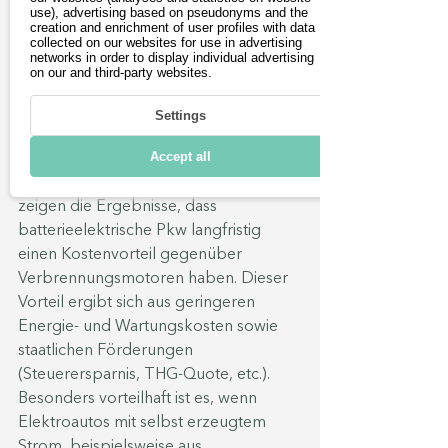
use), advertising based on pseudonyms and the
creation and enrichment of user profiles with data
collected on our websites for use in advertising
networks in order to display individual advertising
Eine weitere 
Studie 
des 
Fraunhofer-
on our and third-party websites.
Instituts für System- und 
Innovationsforschung (ISI) 
vom März 
Settings
2023 verglich die Gesamtkosten 
Accept all
verschiedener Pkw-Antriebsarten. 
Trotz höherer Anschaffungskosten 
zeigen die Ergebnisse, dass 
batterieelektrische Pkw langfristig 
einen Kostenvorteil gegenüber 
Verbrennungsmotoren haben. Dieser 
Vorteil ergibt sich aus geringeren 
Energie- und Wartungskosten sowie 
staatlichen Förderungen 
(Steuerersparnis, THG-Quote, etc.). 
Besonders vorteilhaft ist es, wenn 
Elektroautos mit selbst erzeugtem 
Strom, beispielsweise aus 