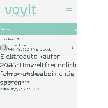
Beitrag
e-News
Silvia Josten
e-News
10. März 2025
5 Min. Lesezeit
Elektroauto kaufen
Produkte
2025: Umweltfreundlich
Events
fahren und dabei richtig
Laden von e-Fahrzeugen
sparen
Urbane Mobilität
Aktualisiert:
25. Apr. 2025
Information