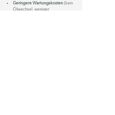
Geringere Wartungskosten
 (kein 
Ölwechsel, weniger 
Verschleißteile)
Günstige Versicherungstarife
 für 
Elektroautos (ein Vergleich lohnt 
sich, mehr Informationen in 
unseren
 e-Services zum Thema 
Versicherungen
)
Tipp:
 Manche Versicherungen bieten 
Sondertarife für Elektrofahrzeuge an – 
unbedingt vergleichen!
5. Alternative Finanzierungsmodelle 
prüfen
Leasing statt Kauf
 kann günstiger 
sein – vor allem, wenn Restwerte 
unsicher sind.
Auto-Abo-Modelle
 wie von 