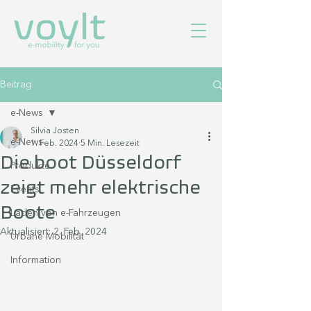
Beitrag
e-News
Silvia Josten
e-News
1. Feb. 2024
5 Min. Lesezeit
Die boot Düsseldorf
Produkte
zeigt mehr elektrische
Events
Boote
Laden von e-Fahrzeugen
Aktualisiert:
2. Feb. 2024
Urbane Mobilität
Information