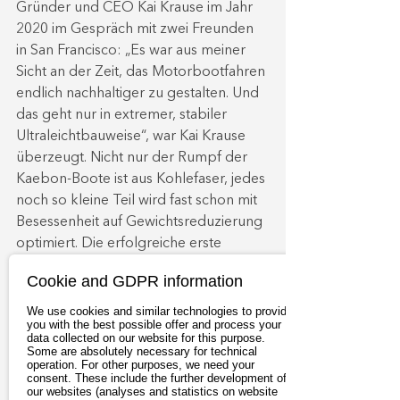
Gründer und CEO Kai Krause im Jahr 
2020 im Gespräch mit zwei Freunden 
in San Francisco: „Es war aus meiner 
Sicht an der Zeit, das Motorbootfahren 
endlich nachhaltiger zu gestalten. Und 
das geht nur in extremer, stabiler 
Ultraleichtbauweise“, war Kai Krause 
überzeugt. Nicht nur der Rumpf der 
Kaebon-Boote ist aus Kohlefaser, jedes 
noch so kleine Teil wird fast schon mit 
Besessenheit auf Gewichtsreduzierung 
optimiert. Die erfolgreiche erste 
Erprobungsfahrt mit dem Hightech-
Cookie and GDPR information
Boot EB EINS im April 2022 war für Kai 
Krause und alle Beteiligten ein 
We use cookies and similar technologies to provide
you with the best possible offer and process your
emotionaler Augenblick. Die Crew 
data collected on our website for this purpose.
rund um Kaebon ist überzeugt: Seine 
Some are absolutely necessary for technical
operation. For other purposes, we need your
Vision vom verantwortungsvollen 
consent. These include the further development of
our websites (analyses and statistics on website
Fahrspaß für eine bessere Welt wird 