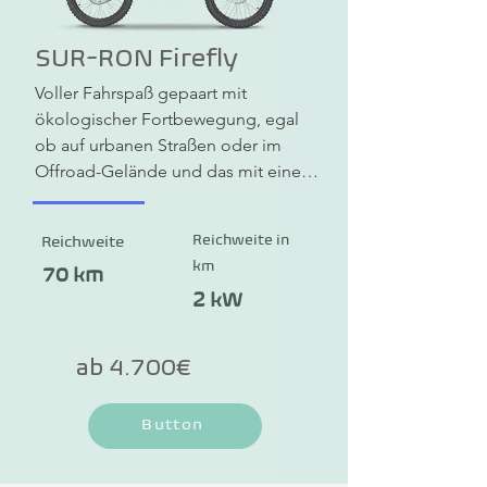
SUR-RON Firefly
Voller Fahrspaß gepaart mit 
ökologischer Fortbewegung, egal 
ob auf urbanen Straßen oder im 
Offroad-Gelände und das mit einem 
leichten und dennoch robusten, 
elektrisch angetriebenen Enduro-
Reichweite in
Reichweite
Bike.
km
70 km
2 kW
ab 4.700€
Button