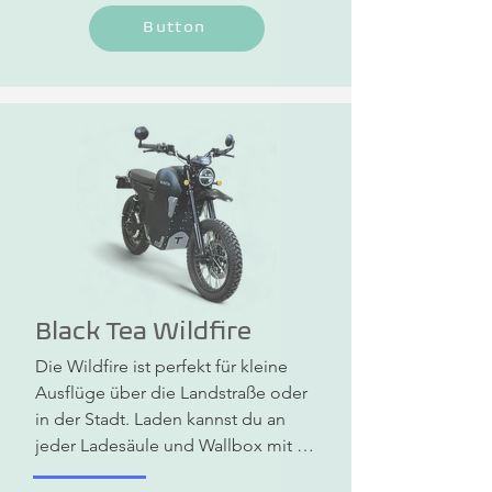
km/h Höchstgeschwindigkeit zu 
Button
einem Preis von  7.290€ (inkl. 2 
Akkus). Die Bonfire macht einfach 
Spaß, ist selbsterklärend und sieht 
mit dem Retrolook einfach klasse 
aus. Du benötigst den Führerschein 
A1 oder B196.
Black Tea Wildfire
Die Wildfire ist perfekt für kleine 
Ausflüge über die Landstraße oder 
in der Stadt. Laden kannst du an 
jeder Ladesäule und Wallbox mit 
einem Typ-2-Ladekabel oder an der 