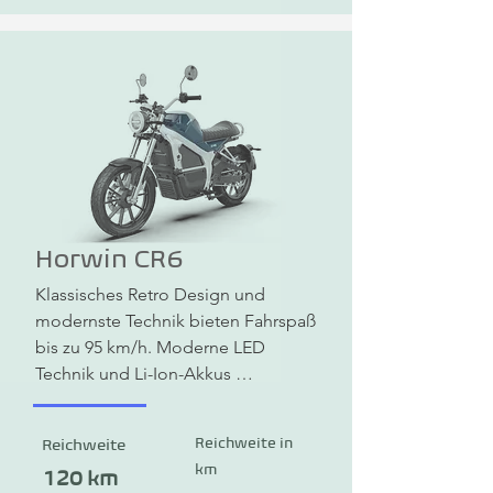
Horwin CR6
Klassisches Retro Design und 
modernste Technik bieten Fahrspaß 
bis zu 95 km/h. Moderne LED 
Technik und Li-Ion-Akkus 
versprechen eine große Reichweite 
und erfüllen höchste 
Reichweite in
Reichweite
Sicherheitsstandards.
km
120 km