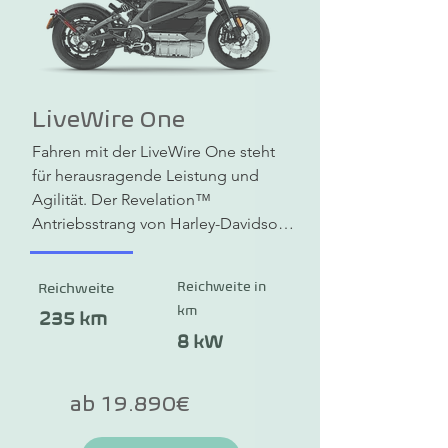
LiveWire One
Fahren mit der LiveWire One steht 
für herausragende Leistung und 
Agilität. Der Revelation™ 
Antriebsstrang von Harley-Davidson 
sorgt für eine lineare und konstante 
Beschleunigung aus dem Stand und 
Reichweite in
Reichweite
liefert 105 PS und ein Drehmoment 
km
von 106 Nm. Im Stand, verschafft ein 
235 km
haptischer Impuls (Virbrationen) eine 
8 kW
sensorische Rückmeldung, 
sozusagen der Herzschlag des e-
ab 19.890€
Motorrades. Der schlanke Rahmen 
aus Leichtmetallguss ist auf Agilität 