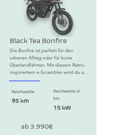
Black Tea Bonfire
Die Bonfire ist perfekt für den 
urbanen Alltag oder für kurze 
Überlandfahrten. Mit diesem Retro-
inspiriertem e-Scrambler wirst du auf 
jeden Fall die Blicke auf dich ziehen. 
Die Basis-Variante Bonfire 45 (mit 
Reichweite in
Reichweite
5kW / 45 km/h Spitze) und einem 
km
Akku startet bei 3.990€. Die 
95 km
Standard-Variante mit einer 
15 kW
Spitzenleistung von 8 kW erreicht 95 
km/h, in der Performance-Variante 
ab 3.990€
sind es sogar bis zu 15 kW und 115 