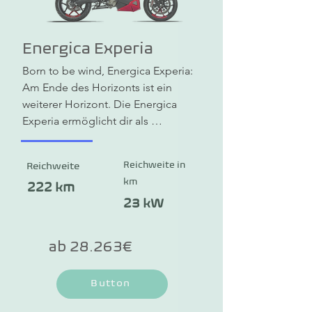
Energica Experia
Born to be wind, Energica Experia: 
Am Ende des Horizonts ist ein 
weiterer Horizont. Die Energica 
Experia ermöglicht dir als 
emissionsfreies Green Tourer-
Motorrad umweltfreundliche Fahrten 
Reichweite in
Reichweite
durch die Landschaften. Aber auch 
km
in der Stadt macht die Experia eine 
222 km
gute Figur. Dank vielfältiger 
23 kW
Staumöglichkeiten ist sie auch für 
längere Touren bestens geeignet. 
ab 28.263€
Die Reichweite beträgt bis zu 222 km 
und dank Schnellladung kannst du 
Button
diese auch unterwegs noch erhöhen.