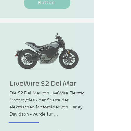
Button
ausgelegt und bietet souveräne 
Kontrolle im Stadtverkehr und ein 
sportliches Fahrgefühl auf 
Landstraßen. Die Reichweite reicht in 
der Stadt bis zu 235 km.
LiveWire S2 Del Mar
Die S2 Del Mar von LiveWire Electric 
Motorcycles - der Sparte der 
elektrischen Motorräder von Harley 
Davidson - wurde für 
Geschwindigkeit, Wendigkeit und 
lineare Beschleunigung gebaut. Sie 