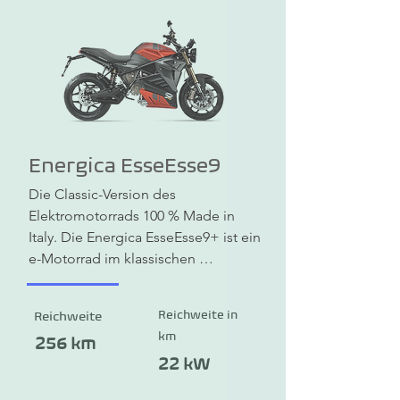
Schnellladung kannst du unterwegs 
problemlos nachladen.
Energica EsseEsse9
Die Classic-Version des 
Elektromotorrads 100 % Made in 
Italy. Die Energica EsseEsse9+ ist ein 
e-Motorrad im klassischen 
italienischem Stil. Es kombiniert 
Schönheit, praxisorientierte Technik 
Reichweite in
Reichweite
und ist mit modernster Technologie 
km
ausgestattet. Die Reichweite beträgt 
256 km
bis zu 256 km. Eine 
22 kW
Schnellladefunktion ist ebenso 