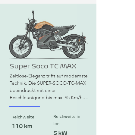
Super Soco TC MAX
Zeitlose-Eleganz trifft auf modernste 
Technik. Die SUPER-SOCO-TC-MAX 
beeindruckt mit einer 
Beschleunigung bis max. 95 Km/h. 
Die SUPER-SOCO-TC-MAX besitzt 
ein Kombi-Bremssystem (CBS), mit 
Reichweite in
Reichweite
Scheibenbremsen vorne und hinten. 
km
Außerdem sind die Scheinwerfer, 
110 km
das Rücklicht und die Blinker mit 
5 kW