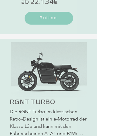
ab 22.134€
konventionellen Stahl- oder 
Aluminium-Rahmen ist er leichter, 
Button
verwindungssteifer und optisch 
ansprechender. Ein speziell 
entwickelter Radnabenmotor im 
futuristischen Design leistet in 
Kombination mit dem 
leistungsstarken Akku für enorme 
Fahrleistung. Mit den 
Führerscheinklassen B196, A1, A2, 
und A kannst du alle NOVUS One 
Modelle fahren.
RGNT TURBO
Die RGNT Turbo im klassischen 
Retro-Design ist ein e-Motorrad der 
Klasse L3e und kann mit den 
Führerscheinen A, A1 und B196 