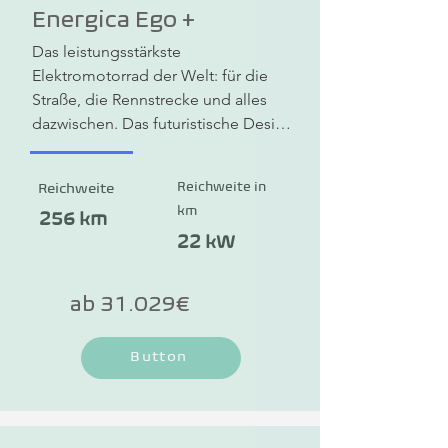
Energica Ego +
Das leistungsstärkste 
Elektromotorrad der Welt: für die 
Straße, die Rennstrecke und alles 
dazwischen. Das futuristische Design 
der Energica Ego +, die hochwertige 
Verarbeitung und fortschrittliche 
Reichweite in
Reichweite
Technologie machen das 
km
Elektromotorrad zu einem Symbol 
256 km
für die elektrische Mobilität im 
22 kW
Motorradbereich. Die Ego + 
definiert den Nervenkitzel des 
ab 31.029€
Fahrens neu und vereint starke 
Motorleistung mit Nachhaltigkeit. 
Button
Sagenhafte 240 km/h 
Höchstgeschwindigkeit erreicht das 
e-Motorrad. Die Reichweite beträgt 
bis zu 256 km und dank 