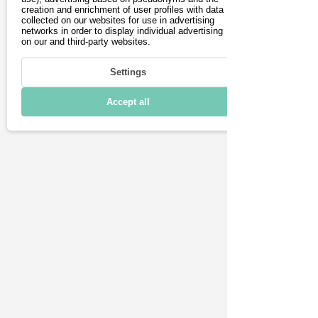
creation and enrichment of user profiles with data
collected on our websites for use in advertising
Fahren
networks in order to display individual advertising
on our and third-party websites.
Laden & Reichweite
Settings
Konnektivität
Accept all
Technische Daten