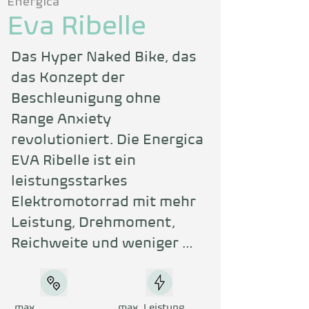
Energica
Eva Ribelle
Das Hyper Naked Bike, das 
das Konzept der 
Beschleunigung ohne 
Range Anxiety 
revolutioniert. Die Energica 
EVA Ribelle ist ein 
leistungsstarkes 
Elektromotorrad mit mehr 
Leistung, Drehmoment, 
Reichweite und weniger 
Gewicht. Die Reichweite 
beträgt bis zu 256 km und 
dank Schnellladung bist du 
max.
max. Leistung