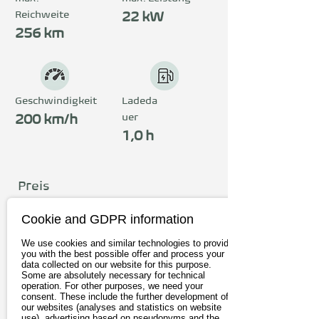
Reichweite
auch auf Langstrecken 
22 kW
256 km
mobil. Erlebe das 
einzigartige Fahrgefühl bei 
einer Probefahrt.
Geschwindigkeit
Ladeda
uer
200 km/h
1,0 h
Preis
ab 29.194€
Cookie and GDPR information
inkl. 19% MwSt.
We use cookies and similar technologies to provide
you with the best possible offer and process your
data collected on our website for this purpose.
Zum Anbieter
Some are absolutely necessary for technical
operation. For other purposes, we need your
consent. These include the further development of
Probefahrt buchen
our websites (analyses and statistics on website
use), advertising based on pseudonyms and the