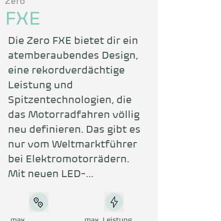
Zero
FXE
Die Zero FXE bietet dir ein 
atemberaubendes Design, 
eine rekordverdächtige 
Leistung und 
Spitzentechnologien, die 
das Motorradfahren völlig 
neu definieren. Das gibt es 
nur vom Weltmarktführer 
bei Elektromotorrädern. 
Mit neuen LED-
Scheinwerfern und -
Rückleuchten sowie einem 
vollfarbigen TFT-Cockpit 
max.
max. Leistung