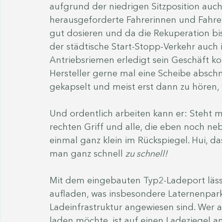
aufgrund der niedrigen Sitzposition auch 
herausgeforderte Fahrerinnen und Fahrer
gut dosieren und da die Rekuperation bis 
der städtische Start-Stopp-Verkehr auch
Antriebsriemen erledigt sein Geschäft kom
Hersteller gerne mal eine Scheibe abschn
gekapselt und meist erst dann zu hören, 
Und ordentlich arbeiten kann er: Steht
rechten Griff und alle, die eben noch ne
einmal ganz klein im Rückspiegel. Hui, d
man ganz schnell 
zu schnell!
Mit dem eingebauten Typ2-Ladeport lässt
aufladen, was insbesondere Laternenpark
Ladeinfrastruktur angewiesen sind. Wer 
laden möchte, ist auf einen Ladeziegel an