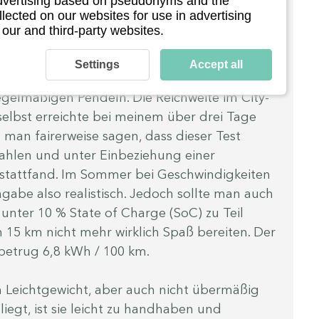
 advertising based on pseudonyms and the
llected on our websites for use in advertising
ltag: So schlägt sie sich 
 our and third-party websites.
Settings
Accept all
bane Fortbewegungsmittel“, also gemacht für 
gelmäßigen Pendeln. Die Reichweite im City-
elbst erreichte bei meinem über drei Tage 
 man fairerweise sagen, dass dieser Test 
dzahlen und unter Einbeziehung einer 
 stattfand. Im Sommer bei Geschwindigkeiten 
abe also realistisch. Jedoch sollte man auch 
nter 10 % State of Charge (SoC) zu Teil 
n 15 km nicht mehr wirklich Spaß bereiten. Der 
etrug 6,8 kWh / 100 km.
n Leichtgewicht, aber auch nicht übermäßig 
iegt, ist sie leicht zu handhaben und 