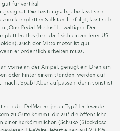
gut für vertikal 
 geeignet. Die Leistungsabgabe lässt sich 
zum kompletten Stillstand erfolgt, lässt sich 
 im „One-Pedal-Modus“ bewältigen. Der 
plett lautlos (hier darf sich ein anderer US-
eiden), auch der Mittelmotor ist gut 
wenn er ordentlich arbeiten muss.
 man vorne an der Ampel, genügt ein Dreh am 
ben oder hinter einem standen, werden auf 
as macht Spaß! Aber aufpassen, denn sonst ist 
 sich die DelMar an jeder Typ2-Ladesäule 
ern zu Gute kommt, die auf die öffentliche 
an einer herkömmlichen (Schuko-)Steckdose 
gewiesen. LiveWire liefert einen auf 2,3 kW 