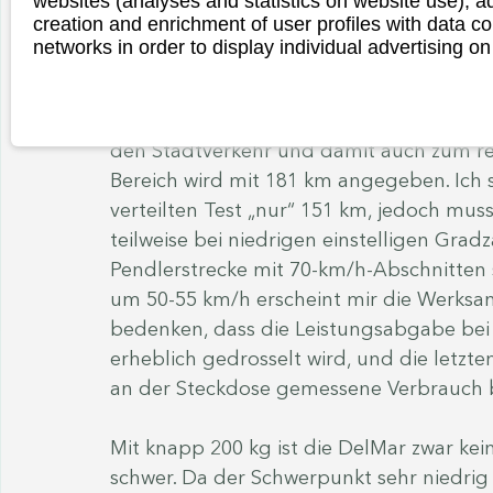
websites (analyses and statistics on website use),
creation and enrichment of user profiles with data co
LiveWire S2 Del Mar im Al
networks in order to display individual advertising on
beim Pendeln.
LiveWire bewirbt die DelMar als „das ur
den Stadtverkehr und damit auch zum re
Bereich wird mit 181 km angegeben. Ich s
verteilten Test „nur“ 151 km, jedoch muss
teilweise bei niedrigen einstelligen Gra
Pendlerstrecke mit 70-km/h-Abschnitten
um 50-55 km/h erscheint mir die Werksang
bedenken, dass die Leistungsabgabe bei u
erheblich gedrosselt wird, und die letzte
an der Steckdose gemessene Verbrauch b
Mit knapp 200 kg ist die DelMar zwar kei
schwer. Da der Schwerpunkt sehr niedrig l