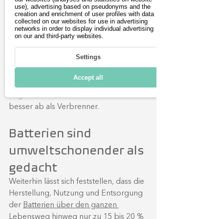
betrieben werden.
use), advertising based on pseudonyms and the
Das Ergebnis der Studie zeigt: e-
creation and enrichment of user profiles with data
collected on our websites for use in advertising
Fahrzeuge wie beispielsweise 
networks in order to display individual advertising
on our and third-party websites.
Elektroautos sind bereits heute 
klimafreundlicher, sie schneiden auch 
Settings
langfristig in anderen 
Umweltkategorien wie 
Accept all
Feinstaubbelastung, Versauerung des 
Regens oder Ozonschädlichkeit 
besser ab als Verbrenner.
Batterien sind 
umweltschonender als 
gedacht
Weiterhin lässt sich feststellen, dass die 
Herstellung, Nutzung und Entsorgung 
der 
Batterien über den ganzen 
Lebensweg
 hinweg nur zu 15 bis 20 % 