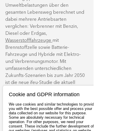
Umweltbelastungen über den 
gesamten Lebensweg berechnet und 
dabei mehrere Antriebsarten 
verglichen: Verbrenner mit Benzin, 
Diesel oder Erdgas, 
Wasserstofffahrzeuge 
mit 
Brennstoffzelle sowie Batterie-
Fahrzeuge und Hybride mit Elektro- 
und Verbrennungsmotor. 
Mit 
umfassenden unterschiedlichen 
Zukunfts-Szenarien bis zum Jahr 2050 
ist die neue ifeu-Studie die aktuell 
umfangreichste Untersuchung zum 
Cookie and GDPR information
Thema ‚Alternative Antriebe und ihre 
Umweltwirkungen‘.
 Hierbei wurde 
We use cookies and similar technologies to provide
you with the best possible offer and process your
auch berücksichtigt, dass die 
data collected on our website for this purpose.
Some are absolutely necessary for technical
Verbrenner in naher Zukunft mit den 
operation. For other purposes, we need your
aufwendig hergestellten e-Fuels 
consent. These include the further development of
our websites (analyses and statistics on website