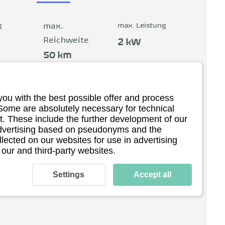
 du 
„made in Kiel“.  Für nur 50 € kannst du 
r zu 
deine persönliche Probefahrt bei dir zu 
Hause buchen.
g
max. Leistung
max.
Reichweite
2 kW
50 km
90€
ab 4.290€
you with the best possible offer and process
 Some are absolutely necessary for technical
. These include the further development of our
Ansehen
 advertising based on pseudonyms and the
llected on our websites for use in advertising
 our and third-party websites.
Settings
Accept all