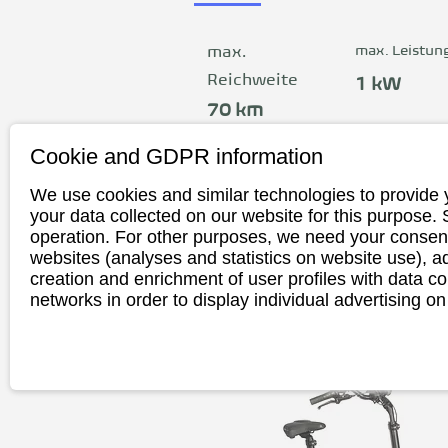
„made in Kiel“. Für nur 50 € kannst
deine persönliche Probefahrt bei di
Hause buchen.
max. Leistun
max.
Reichweite
1 kW
70 km
Cookie and GDPR information
ab 4.2
We use cookies and similar technologies to provide 
your data collected on our website for this purpose.
operation. For other purposes, we need your consent
Ansehen
websites (analyses and statistics on website use),
creation and enrichment of user profiles with data co
networks in order to display individual advertising on