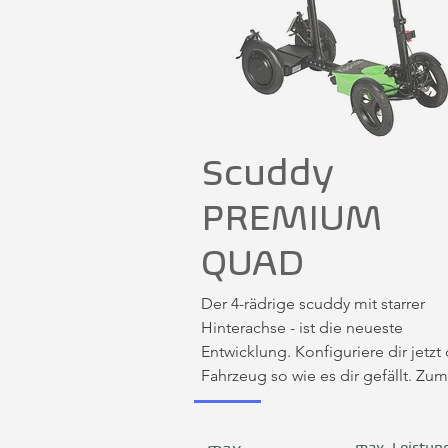
Scuddy
PREMIUM
QUAD
Der 4-rädrige scuddy mit starrer 
Hinterachse - ist die neueste 
Entwicklung. Konfiguriere dir jetzt 
Fahrzeug so wie es dir gefällt. Zum 
Beispiel mit maximaler Power, 25 k
und Geländereifen, oder mit 15 km
KFS-Zulassung (Gehwege, 