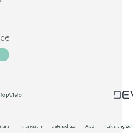
g
chen 
ug 
0 € 
ahrt 
90€
lopVisio
r uns
Impressum
Datenschutz
AGB
Erklärung zur 