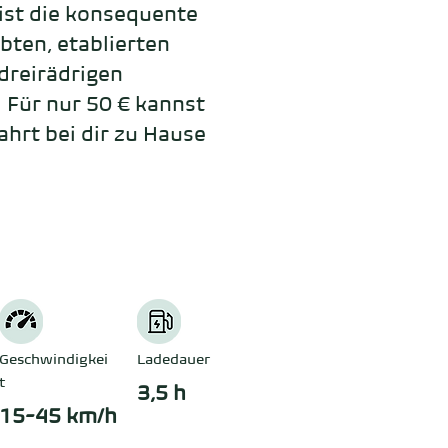
t die konsequente 
ten, etablierten 
reirädrigen 
  Für nur 50 € kannst 
hrt bei dir zu Hause 
Geschwindigkei
Ladedauer
t
3,5 h
15-45 km/h