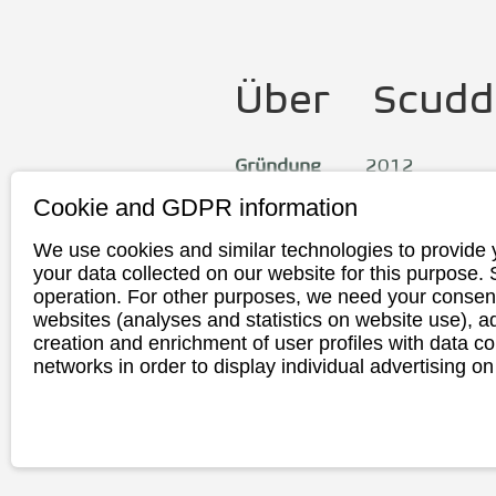
Über
Scudd
Gründung
2012
Cookie and GDPR information
Hauptsitz
Kiel, Deutschl
Produktion
Deutschland
We use cookies and similar technologies to provide 
your data collected on our website for this purpose.
Die Scuddy Story ist einmalig
operation. For other purposes, we need your consent
websites (analyses and statistics on website use),
ein elektrisch betriebenes F
creation and enrichment of user profiles with data co
bauen, welches nachhaltig ist
networks in order to display individual advertising on
im Stehen hohen Fahrkomfort
macht, praktikabel ist und sic
bedienen lässt.