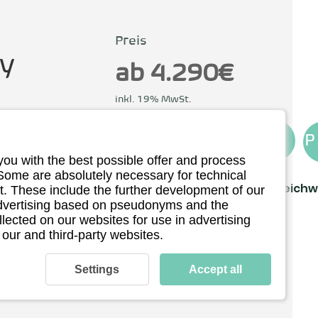
Preis
y
ab 4.290€
inkl. 19% MwSt.
and
Zum Anbieter
P
you with the best possible offer and process
 Some are absolutely necessary for technical
 – Die Idee war
Fahren
Laden & Reichw
. These include the further development of our
 advertising based on pseudonyms and the
ahrzeug zu
Technische Daten
llected on our websites for use in advertising
, im Sitzen und
 our and third-party websites.
 bietet, Spaß
h leicht
Settings
Accept all