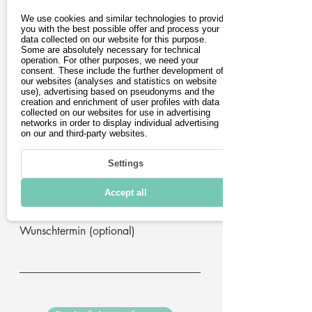
Vorname
We use cookies and similar technologies to provide
you with the best possible offer and process your
data collected on our website for this purpose.
Some are absolutely necessary for technical
operation. For other purposes, we need your
Nachname
consent. These include the further development of
our websites (analyses and statistics on website
use), advertising based on pseudonyms and the
creation and enrichment of user profiles with data
E-Mail-Adresse
collected on our websites for use in advertising
networks in order to display individual advertising
on our and third-party websites.
Postleitzahl
Settings
Telefon (optional)
Accept all
Wunschtermin (optional)