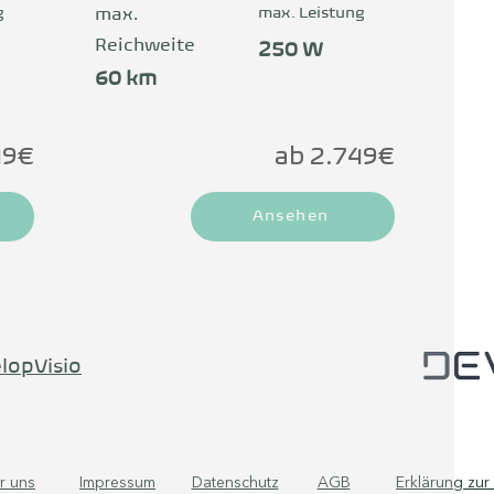
 
g
max. Leistung
max.
Reichweite
250 W
st du 
60 km
 
49€
ab 2.749€
Ansehen
lopVisio
r uns
Impressum
Datenschutz
AGB
Erklärung zur 