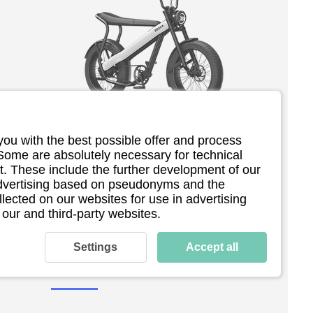
you with the best possible offer and process
0
BREKR F250
 Some are absolutely necessary for technical
. These include the further development of our
 advertising based on pseudonyms and the
llected on our websites for use in advertising
 our and third-party websites.
Ein revolutionäres Fatbike mit dem 
 
ikonischen Brekr-Design. Beat traffic, 
Settings
Accept all
 
your style. Der Sattel ist höhenverstellbar 
 der 
und bietet Platz für zwei. Entdecke eine 
völlig neue und aufregenden Art, dem 
Stadtverkehr zu entkommen.