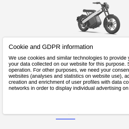
Cookie and GDPR information
We use cookies and similar technologies to provide 
BREKR B400
your data collected on our website for this purpose.
operation. For other purposes, we need your consent
websites (analyses and statistics on website use),
creation and enrichment of user profiles with data co
networks in order to display individual advertising on
Die Zukunft ist elektrisch und 
connected. Fahre auf deine Art und
Weise in die Zukunft. Durch seinen
einzigartigen Aluminiumrahmen ist
Brekr zehn bis dreißig Kilogramm 
leichter als ein durchschnittliches 