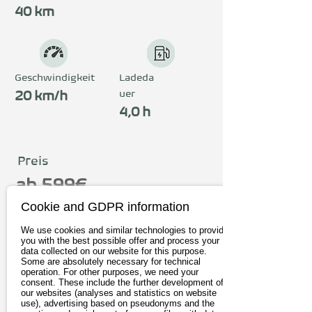
40 km
Geschwindigkeit
Ladeda
uer
20 km/h
4,0 h
Preis
ab 599€
inkl. 19% MwSt.
Cookie and GDPR information
We use cookies and similar technologies to provide
Zum Anbieter
you with the best possible offer and process your
data collected on our website for this purpose.
Some are absolutely necessary for technical
operation. For other purposes, we need your
consent. These include the further development of
our websites (analyses and statistics on website
use), advertising based on pseudonyms and the