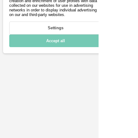
creation and enrichment of user profiles with data
Fahren
collected on our websites for use in advertising
networks in order to display individual advertising
on our and third-party websites.
Laden & Reichweite
Settings
Konnektivität
Accept all
Technische Daten