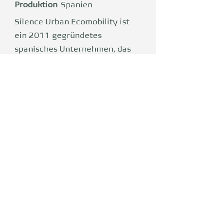
Produktion
Spanien
Silence Urban Ecomobility ist
ein 2011 gegründetes
spanisches Unternehmen, das
eigene elektrische Motorräder
entwirft, entwickelt und
produziert. Das Unternehmen
entwickelt auch eigene
Akkutechnologie, die in
Barcelona hergestellt wird. Im
Jahr 2014 brachte das
Unternehmen sein erstes
Modell S02 auf den Markt,
einen Elektroroller, der für
Flotten konzipiert ist. Zu den
Silence-Kunden gehören