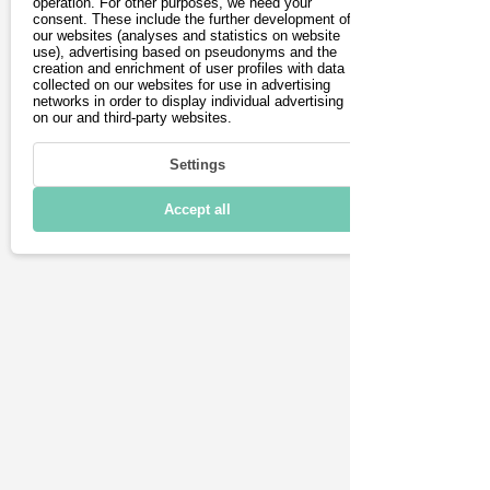
operation. For other purposes, we need your
consent. These include the further development of
Laden & Reichweite
our websites (analyses and statistics on website
use), advertising based on pseudonyms and the
creation and enrichment of user profiles with data
Konnektivität
collected on our websites for use in advertising
networks in order to display individual advertising
Technische Daten
on our and third-party websites.
Settings
Accept all