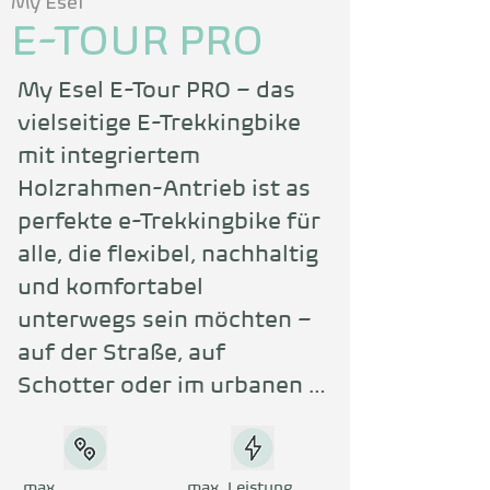
My Esel
E-TOUR PRO
My Esel E-Tour PRO – das 
vielseitige E-Trekkingbike 
mit integriertem 
Holzrahmen-Antrieb ist as 
perfekte e-Trekkingbike für 
alle, die flexibel, nachhaltig 
und komfortabel 
unterwegs sein möchten – 
auf der Straße, auf 
Schotter oder im urbanen 
Alltag. Ob enge Gassen, 
breite Landstraßen oder 
längere Fahrradtouren: Mit 
max.
max. Leistung