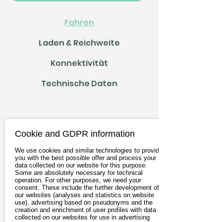
Holzrahmens wird der Akku 
Fahren
sicher und platzsparend im 
Laden & Reichweite
Inneren des Rahmens 
untergebracht. Holz bietet 
Konnektivität
dabei nicht nur optische 
Technische Daten
Vorteile: Es ist 
nachwachsend, CO₂-
speichernd und wird in 
Österreich regional 
Cookie and GDPR information
verarbeitet. 

We use cookies and similar technologies to provide
you with the best possible offer and process your
Mit einem geringen 
data collected on our website for this purpose.
Some are absolutely necessary for technical
Gewicht bleibt das E-Tour 
operation. For other purposes, we need your
consent. These include the further development of
PRO wendig und lässt sich 
our websites (analyses and statistics on website
use), advertising based on pseudonyms and the
mühelos tragen – etwa bei 
creation and enrichment of user profiles with data
collected on our websites for use in advertising