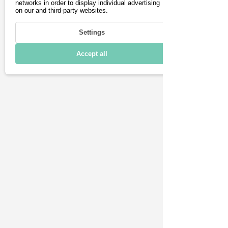
Treppen oder im 
networks in order to display individual advertising
on our and third-party websites.
Alltagseinsatz. Der 
Hersteller gewährt 5 Jahre 
Settings
Garantie auf den Rahmen.  
Accept all
Das My Esel E-Tour PRO ist 
ein echtes Multitalent 
unter den e-Bikes.