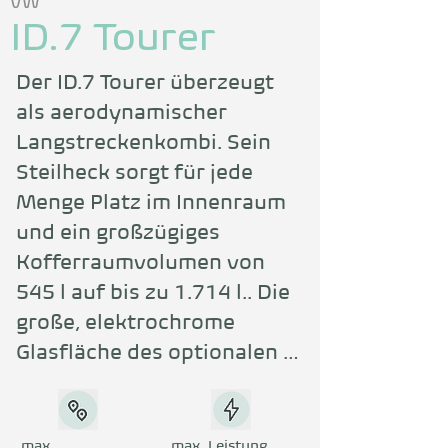
VW
ID.7 Tourer
Der ID.7 Tourer überzeugt 
als aerodynamischer 
Langstreckenkombi. Sein 
Steilheck sorgt für jede 
Menge Platz im Innenraum 
und ein großzügiges 
Kofferraumvolumen von 
545 l auf bis zu 1.714 l.. Die 
große, elektrochrome 
Glasfläche des optionalen 
Panoramadachs „Smart 
Glas“ lässt sich mit einem 
Fingerwisch oder per 
max.
max. Leistung