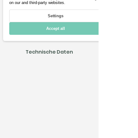
on our and third-party websites.
Fahren
Settings
Laden & Reichweite
Accept all
Konnektivität
Technische Daten