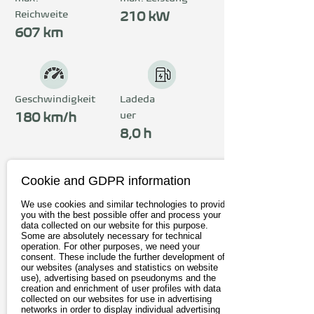
Reichweite
Sprachbedienung steuern – 
210 kW
607 km
wahlweise transparent 
oder abgedunkelt.
Geschwindigkeit
Ladeda
uer
180 km/h
8,0 h
Cookie and GDPR information
Preis
ab 54.795€
We use cookies and similar technologies to provide
you with the best possible offer and process your
data collected on our website for this purpose.
inkl. 19% MwSt.
Some are absolutely necessary for technical
operation. For other purposes, we need your
consent. These include the further development of
Zum Anbieter
our websites (analyses and statistics on website
use), advertising based on pseudonyms and the
creation and enrichment of user profiles with data
Probefahrt buchen
collected on our websites for use in advertising
networks in order to display individual advertising