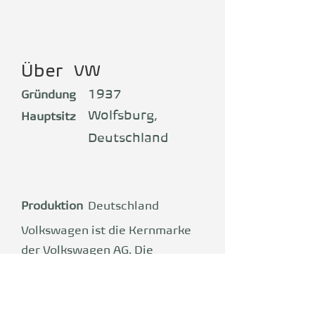
Über
VW
1937
Gründung
Wolfsburg,
Hauptsitz
Deutschland
Produktion
Deutschland
Volkswagen ist die Kernmarke
der Volkswagen AG. Die
Gründung 1937 hatte zum Ziel
ein bezahlbares „Volksauto“ für
die breite Bevölkerung zu