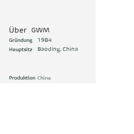
Über
GWM
1984
Gründung
Baoding, China
Hauptsitz
Produktion
China
Great Wall Motors (GWM) war
bei seiner Gründung Chinas
erster privater
Automobilkonzern, der Name
steht für die chinesische Mauer.
Der Konzern hat verschiedene