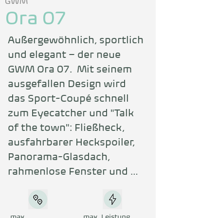
GWM
Ora 07
Außergewöhnlich, sportlich 
und elegant – der neue 
GWM Ora 07.  Mit seinem 
ausgefallen Design wird 
das Sport-Coupé schnell 
zum Eyecatcher und "Talk 
of the town": Fließheck, 
ausfahrbarer Heckspoiler, 
Panorama-Glasdach, 
rahmenlose Fenster und 
versenkbare Türgriffe 
betonen die 
stromlinienförmige 
max.
max. Leistung