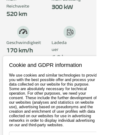
Reichweite
Erscheinung.
300 kW
520 km
Geschwindigkeit
Ladeda
uer
170 km/h
6,0 h
Cookie and GDPR information
We use cookies and similar technologies to provide
Preis
you with the best possible offer and process your
data collected on our website for this purpose.
ab 41.990€
Some are absolutely necessary for technical
operation. For other purposes, we need your
inkl. 19% MwSt.
consent. These include the further development of
our websites (analyses and statistics on website
use), advertising based on pseudonyms and the
creation and enrichment of user profiles with data
Zum Anbieter
collected on our websites for use in advertising
networks in order to display individual advertising
on our and third-party websites.