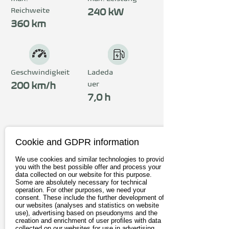
Reichweite
240 kW
360 km
Geschwindigkeit
Ladeda
uer
200 km/h
7,0 h
Preis
Cookie and GDPR information
ab 77.300€
We use cookies and similar technologies to provide
inkl. 19% MwSt.
you with the best possible offer and process your
data collected on our website for this purpose.
Some are absolutely necessary for technical
operation. For other purposes, we need your
Zum Anbieter
consent. These include the further development of
our websites (analyses and statistics on website
use), advertising based on pseudonyms and the
Probefahrt buchen
creation and enrichment of user profiles with data
collected on our websites for use in advertising