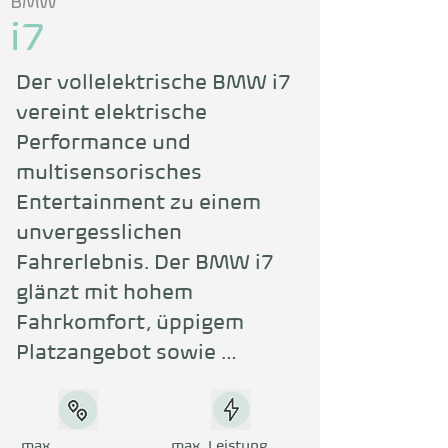
BMW
i7
Der vollelektrische BMW i7 
vereint elektrische 
Performance und 
multisensorisches 
Entertainment zu einem 
unvergesslichen 
Fahrerlebnis. Der BMW i7 
glänzt mit hohem 
Fahrkomfort, üppigem 
Platzangebot sowie 
starkem Antrieb und 
integriert das 
Elektrokonzept 
max.
max. Leistung