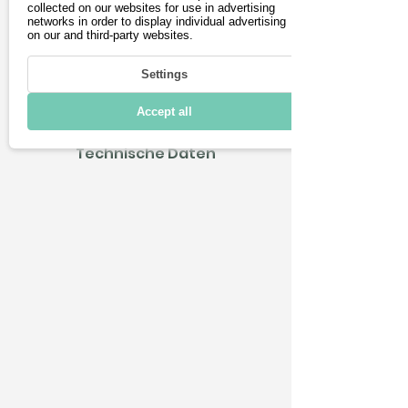
collected on our websites for use in advertising
networks in order to display individual advertising
on our and third-party websites.
Fahren
Settings
Laden & Reichweite
Accept all
Konnektivität
Technische Daten