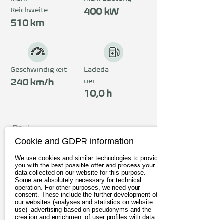
Reichweite
eindrucksvoll in der 
400 kW
510 km
Oberklasse.
Geschwindigkeit
Ladeda
uer
240 km/h
10,0 h
Preis
Cookie and GDPR information
ab 115.700€
We use cookies and similar technologies to provide
inkl. 19% MwSt.
you with the best possible offer and process your
data collected on our website for this purpose.
Some are absolutely necessary for technical
Zum Anbieter
operation. For other purposes, we need your
consent. These include the further development of
our websites (analyses and statistics on website
Probefahrt buchen
use), advertising based on pseudonyms and the
creation and enrichment of user profiles with data