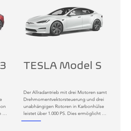
 3
TESLA Model S
Der Allradantrieb mit drei Motoren samt 
 
Drehmomentvektorsteuerung und drei 
on 
unabhängigen Rotoren in Karbonhülse 
 
leistet über 1.000 PS. Dies ermöglicht 
Höchstgeschwindigkeiten von ca. 300 
km/h. Beim Tesla Model S handelt es 