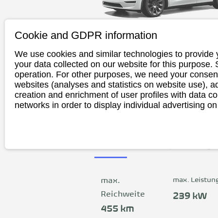
Cookie and GDPR information
We use cookies and similar technologies to provide 
TESLA Model 
your data collected on our website for this purpose.
operation. For other purposes, we need your consent
websites (analyses and statistics on website use),
creation and enrichment of user profiles with data co
networks in order to display individual advertising on
Das Model Y bietet maximale 
Vielseitigkeit und Platz für bis zu 5 
Insassen samt Gepäck. Jeder Sitz de
Sitzreihe lässt sich separat umlege
flexiblen Stauraum für Ski, Möbelst
Gepäck und vieles mehr zu bieten.
die Heckklappe bequemen Zugang
max. Leistun
max.
einer flachen Ladekante gewährt, is
Reichweite
239 kW
und Entladen einfach und schnell.
455 km