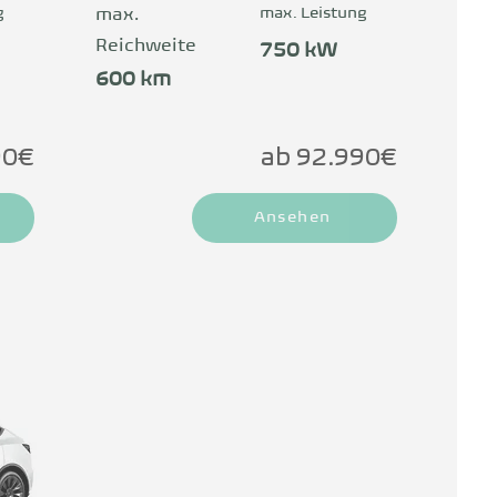
as 
sich um ein Elektroauto der Superlativen 
g
max. Leistung
max.
genen 
was Leistung, Komfort und sicherlich 
Reichweite
750 kW
. 
auch den Preis betrifft.
600 km
90€
ab 92.990€
Ansehen