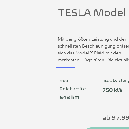
TESLA Model
Mit der größten Leistung und der 
schnellsten Beschleunigung präsent
sich das Model X Plaid mit den 
markanten Flügeltüren. Die aktualis
Batteriearchitektur ermöglicht max
Performance ohne Leistungseinbu
zu absolvieren. Tesla-typisch ist auc
max. Leistun
max.
das teilautonome Fahren.
Reichweite
750 kW
543 km
ab 97.9