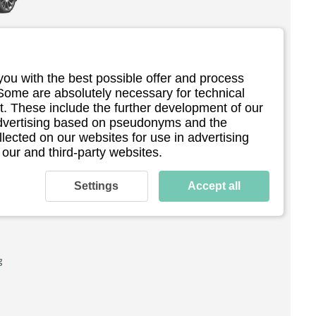
you with the best possible offer and process
Y
 Some are absolutely necessary for technical
. These include the further development of our
 advertising based on pseudonyms and the
llected on our websites for use in advertising
 our and third-party websites.
Settings
Accept all
r 2. 
n, um 
ücke, 
 Da 
 zu 
g
t Be- 