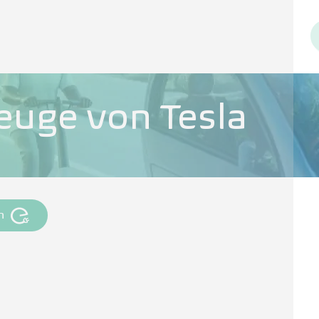
euge von Tesla
n