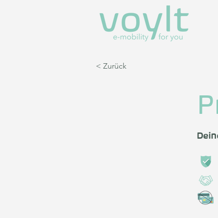
< Zurück
P
Dein