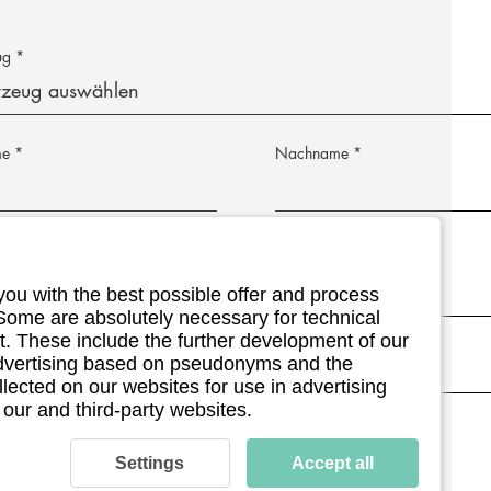
ug
me
Nachname
Adresse
Postleitzahl
you with the best possible offer and process
 Some are absolutely necessary for technical
 (optional)
. These include the further development of our
 advertising based on pseudonyms and the
llected on our websites for use in advertising
 our and third-party websites.
ermin (optional)
Settings
Accept all