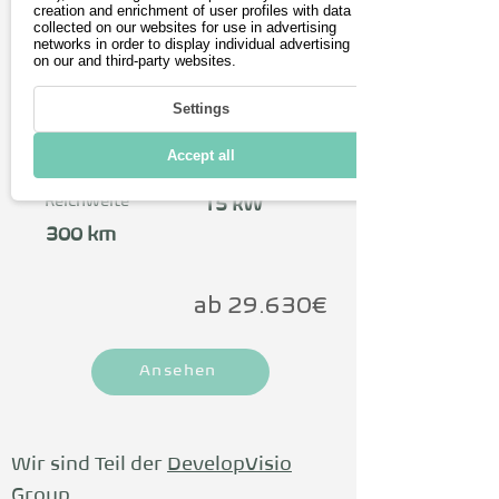
creation and enrichment of user profiles with data
Das elektrische leichte Nutzfahrzeug 
collected on our websites for use in advertising
networks in order to display individual advertising
bietet eine

on our and third-party websites.
Reichweite von bis zu 300 km und

Zuladung zwischen 576 und 676 kg.

Settings
Ein 15 kW Motor ermöglicht 
Autobahnfahrten.

Accept all
max. Leistung
max.
Es gibt drei Batteriegrößen und AC 
Reichweite
15 kW
Schnellladen.

Die kompakten Abmaße von 3,70 x 
300 km
1,37 m machen den V500e überall 
einsetzbar. Die Aufbauten sind 
ab 29.630€
individuell konfigurierbar. 

Straßenzugelassen in allen EU-
Staaten als L7e-CU.
Ansehen
Wir sind Teil der
DevelopVisio
Group