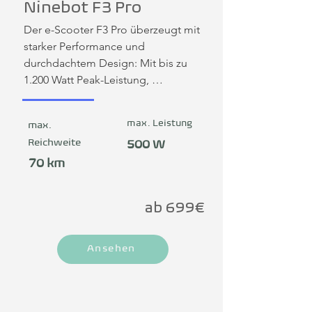
Ninebot F3 Pro
Der e-Scooter F3 Pro überzeugt mit 
starker Performance und 
durchdachtem Design: Mit bis zu 
1.200 Watt Peak-Leistung, 
vollgefederter Aufhängung 
(hydraulisch vorne, Elastomer hinten) 
max. Leistung
max.
und 10" pannensicheren Reifen 
Reichweite
500 W
meistert er mühelos auch unebene 
Strecken. Das großzügige Trittbrett 
70 km
(180 × 510 mm) sorgt für sicheren 
Stand, während das ergonomisch 
ab 699€
gestaltete Cockpit mit 2.4-Zoll Smart 
TFT-Display Komfort und 
Konnektivität vereint. 
Ansehen
Reichweitenstark mit bis zu 70 km im 
Eco-Modus, bietet er dank 
Magnesium-Druckguss-Rahmen und 