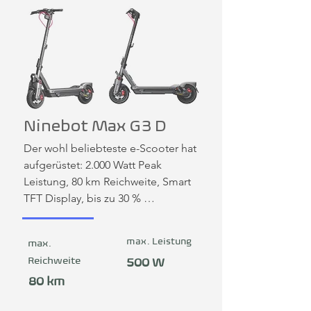
dem innovativen Segride™ Stability 
Enhancement System maximale 
Stabilität und Kontrolle – selbst bei 
hohen Geschwindigkeiten. Ideal für 
alle, die Wert auf Fahrkomfort, 
Sicherheit und Stil legen.
Ninebot Max G3 D
Der wohl beliebteste e-Scooter hat 
aufgerüstet: 2.000 Watt Peak 
Leistung, 80 km Reichweite, Smart 
TFT Display, bis zu 30 % 
Steigungswinkel, hydraulische 
Federung hinten einstellbar, 
max. Leistung
max.
doppelte Scheibenbremsen, 
Reichweite
500 W
Schnelllademöglichkeit direkt am 
Fahrzeug: in 2,5 Stunden mit Dual 
80 km
Charger voll aufladen. Mit einer 