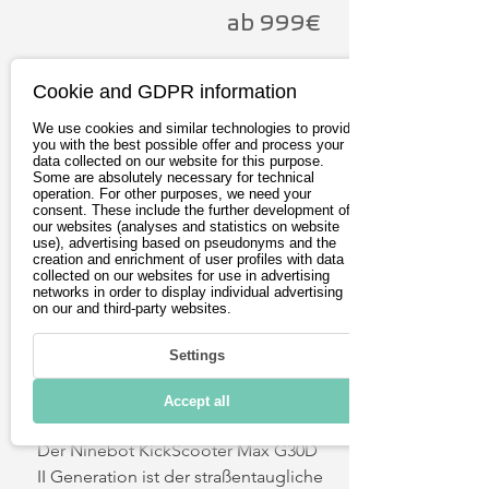
maximalen Traglast von 130 kg zeigt 
ab 999€
der MAX G3 seine robuste und 
zuverlässige Qualität.
Ansehen
Cookie and GDPR information
We use cookies and similar technologies to provide
you with the best possible offer and process your
data collected on our website for this purpose.
Some are absolutely necessary for technical
operation. For other purposes, we need your
consent. These include the further development of
our websites (analyses and statistics on website
use), advertising based on pseudonyms and the
creation and enrichment of user profiles with data
collected on our websites for use in advertising
networks in order to display individual advertising
on our and third-party websites.
Settings
Ninebot Max G30D II
Accept all
Generation
Der Ninebot KickScooter Max G30D 
II Generation ist der straßentaugliche 