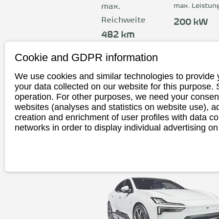
vergleichbaren Konkurrenten Stand
max. Leistun
max.
halten. Bereits die Basisvariante bie
Reichweite
200 kW
zahlreiche serienmäßige 
482 km
Ausstattungsfeatures wie LED 
Scheinwerfer, 19-Zoll Leichtmetallrä
Cookie and GDPR information
einklappbare rahmenlose Spiegel, 
ab 50.7
We use cookies and similar technologies to provide 
Sitzheizung, Metalliclackierung, 
your data collected on our website for this purpose.
zahlreiche Assistenzsysteme und vie
operation. For other purposes, we need your consent
Ansehen
mehr.
websites (analyses and statistics on website use),
creation and enrichment of user profiles with data co
networks in order to display individual advertising on