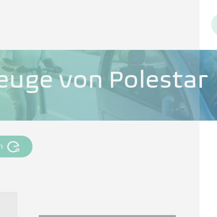
zeuge von Polestar
n