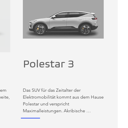
Polestar 3
nem 
Das SUV für das Zeitalter der 
ite, 
Elektromobilität kommt aus dem Hause 
Polestar und verspricht 
Maximalleistungen. Akribische 
ck-
Aufmerksamkeit auf jedes Detail. Die 
en 
modernsten Sicherheits-Technologien 