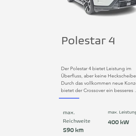
Polestar 4
Der Polestar 4 bietet Leistung im 
Überfluss, aber keine Heckscheibe.
Durch das vollkommen neue Konze
bietet der Crossover ein besseres 
Platzangebot vor allem auf den 
Rücksitzen. Statt den Blick auf eine 
traditionelle Heckscheibe freizuge
max. Leistun
max.
zeigt der Rückspiegel das digitale B
Reichweite
400 kW
einer im Dach positionierten Kamer
590 km
hochauflösend und in Echtzeit, abe