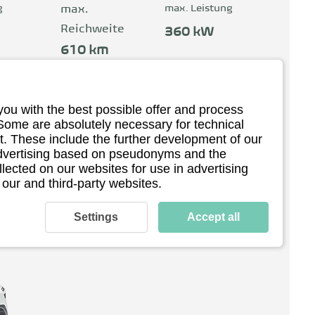
 
wurden gemeinsam mit Volvo Cars 
g
max. Leistung
max.
tet 
entwickelt. Die Verwendung 
Reichweite
360 kW
nachhaltiger Materialien spiegelt die 
610 km
umweltorientierte Philosophie von 
der, 
Polestar wider.
75€
ab 88.600€
you with the best possible offer and process
 Some are absolutely necessary for technical
les 
. These include the further development of our
Ansehen
 advertising based on pseudonyms and the
llected on our websites for use in advertising
 our and third-party websites.
Settings
Accept all