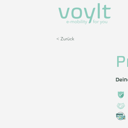
< Zurück
P
Dein