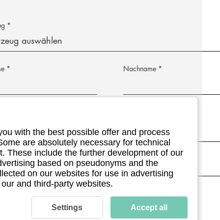
ug
me
Nachname
Adresse
Postleitzahl
you with the best possible offer and process
 Some are absolutely necessary for technical
 (optional)
. These include the further development of our
 advertising based on pseudonyms and the
llected on our websites for use in advertising
 our and third-party websites.
ermin (optional)
Settings
Accept all