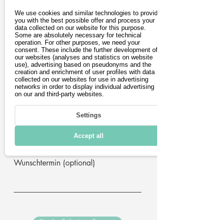
Vorname
We use cookies and similar technologies to provide
you with the best possible offer and process your
data collected on our website for this purpose.
Some are absolutely necessary for technical
operation. For other purposes, we need your
Nachname
consent. These include the further development of
our websites (analyses and statistics on website
use), advertising based on pseudonyms and the
creation and enrichment of user profiles with data
E-Mail-Adresse
collected on our websites for use in advertising
networks in order to display individual advertising
on our and third-party websites.
Postleitzahl
Settings
Telefon (optional)
Accept all
Wunschtermin (optional)