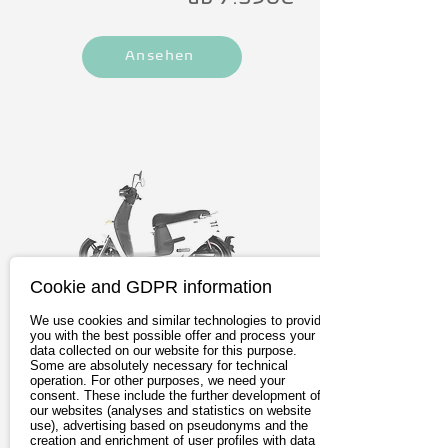
Ansehen
Cookie and GDPR information
We use cookies and similar technologies to provide
Horwin EK1
you with the best possible offer and process your
data collected on our website for this purpose.
Peppiger e-Roller für Jung und Alt. 
Some are absolutely necessary for technical
operation. For other purposes, we need your
Highlights der EK1-Ausstattung: 
consent. These include the further development of
rundum LED-Lichter, automatische 
our websites (analyses and statistics on website
use), advertising based on pseudonyms and the
Lichtabschaltverzögerung, 
creation and enrichment of user profiles with data