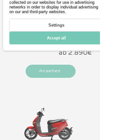
Tempomat, Rückwärtsgang, 
collected on our websites for use in advertising
networks in order to display individual advertising
Helmstaufach unter dem Sitz und 
on our and third-party websites.
max. Leistung
max.
modernes Design.
Reichweite
3 kW
Settings
70 km
Accept all
ab 2.890€
Ansehen