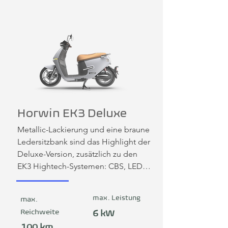
Horwin EK3 Deluxe
Metallic-Lackierung und eine braune 
Ledersitzbank sind das Highlight der 
Deluxe-Version, zusätzlich zu den 
EK3 Hightech-Systemen: CBS, LED-
Leuchten, Tempomat, 
Rückwärtsgang, pannensichere 
max. Leistung
max.
Reifen.
Reichweite
6 kW
100 km