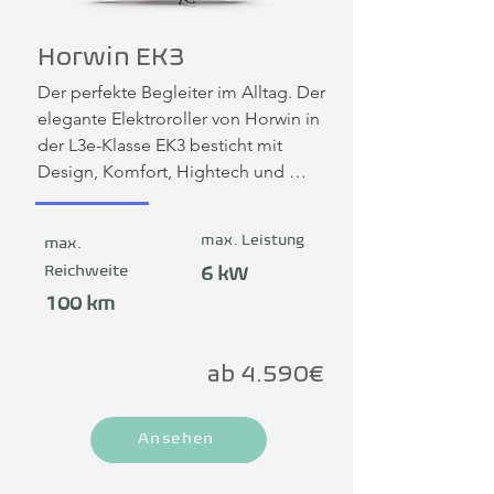
Horwin EK3
Der perfekte Begleiter im Alltag. Der 
elegante Elektroroller von Horwin in 
der L3e-Klasse EK3 besticht mit 
Design, Komfort, Hightech und 
Sicherheit. Ob jung oder alt: Du wirst 
den EK3 lieben!
max. Leistung
max.
Reichweite
6 kW
100 km
ab 4.590€
Ansehen