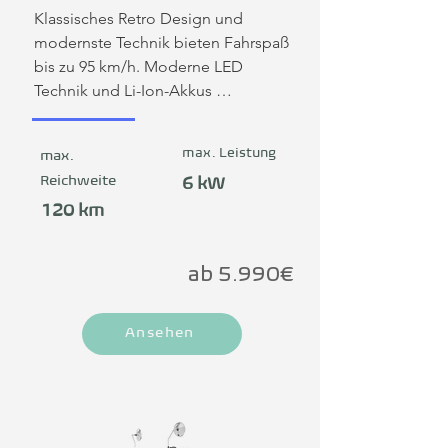
Klassisches Retro Design und 
modernste Technik bieten Fahrspaß 
bis zu 95 km/h. Moderne LED 
Technik und Li-Ion-Akkus 
versprechen eine große Reichweite 
und erfüllen höchste 
max. Leistung
max.
Sicherheitsstandards.
Reichweite
6 kW
120 km
ab 5.990€
Ansehen