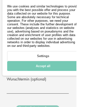
Vorname
We use cookies and similar technologies to provide
you with the best possible offer and process your
data collected on our website for this purpose.
Some are absolutely necessary for technical
operation. For other purposes, we need your
Nachname
consent. These include the further development of
our websites (analyses and statistics on website
use), advertising based on pseudonyms and the
creation and enrichment of user profiles with data
E-Mail-Adresse
collected on our websites for use in advertising
networks in order to display individual advertising
on our and third-party websites.
Postleitzahl
Settings
Telefon (optional)
Accept all
Wunschtermin (optional)