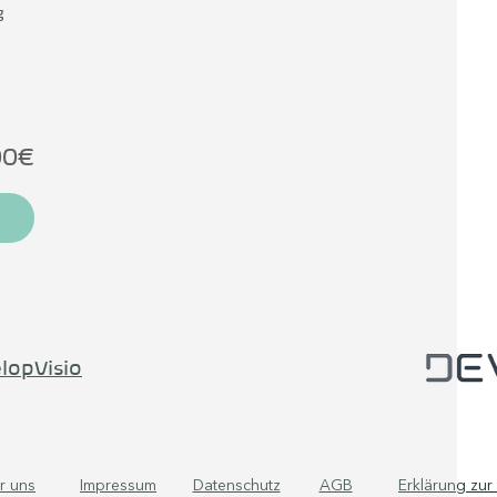
g
00€
lopVisio
r uns
Impressum
Datenschutz
AGB
Erklärung zur 