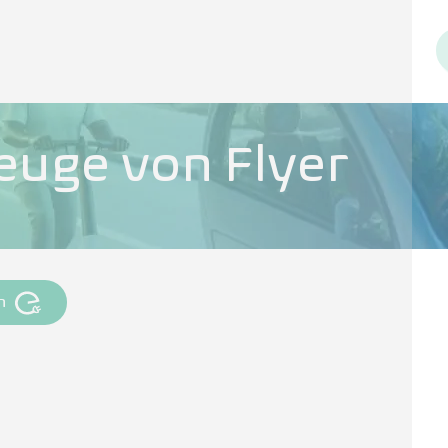
euge von Flyer
n