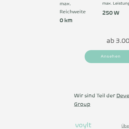
max. Leistun
max.
Reichweite
250 W
0 km
ab 3.0
Ansehen
Wir sind Teil der
Deve
Group
voylt
Übe