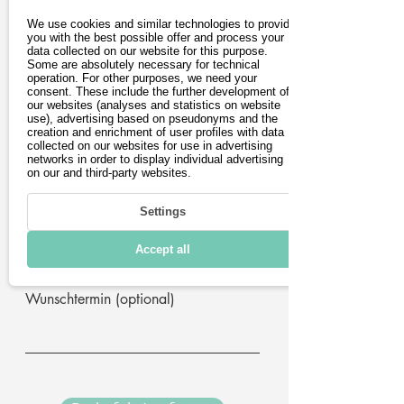
Vorname
We use cookies and similar technologies to provide
you with the best possible offer and process your
data collected on our website for this purpose.
Some are absolutely necessary for technical
operation. For other purposes, we need your
Nachname
consent. These include the further development of
our websites (analyses and statistics on website
use), advertising based on pseudonyms and the
creation and enrichment of user profiles with data
E-Mail-Adresse
collected on our websites for use in advertising
networks in order to display individual advertising
on our and third-party websites.
Postleitzahl
Settings
Telefon (optional)
Accept all
Wunschtermin (optional)