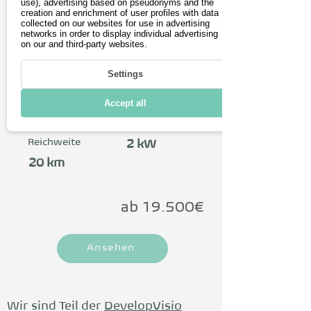
BeTriton
use), advertising based on pseudonyms and the
creation and enrichment of user profiles with data
collected on our websites for use in advertising
Der BeTriton kombiniert drei 
networks in order to display individual advertising
on our and third-party websites.
Funktionen: Unterkunft für zwei 
Personen, Bootfahren und 
Settings
Radfahren. BeTRITON ist perfekt für 
aktive Naturliebhaber, Paare auf der 
Accept all
Suche nach einem romantischen 
max. Leistung
max.
Kurzurlaub und Familien, die 
Reichweite
2 kW
lebenslange Erinnerungen schaffen 
wollen. Du kannst das 
20 km
multifunktionale Fahrzeug nicht nur 
vorbestellen, du kannst es auch an 
ab 19.500€
ausgewählten Standorten mieten. 
Eine Tagesmiete ist schon ab 100 € 
möglich. Es gibt unterschiedliche 
Ansehen
Varianten: ein vollständiges Fahrzeug 
mit Antrieb und Fahrersitz oder als 
Trailer. Die technischen Angaben 
Wir sind Teil der
DevelopVisio