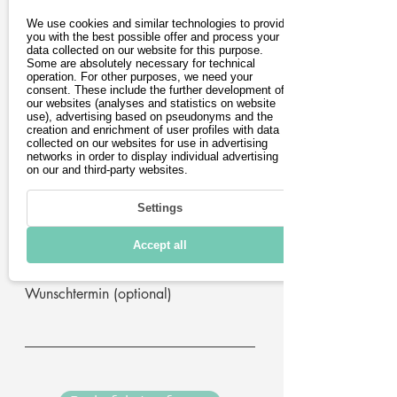
Vorname
We use cookies and similar technologies to provide
you with the best possible offer and process your
data collected on our website for this purpose.
Some are absolutely necessary for technical
operation. For other purposes, we need your
Nachname
consent. These include the further development of
our websites (analyses and statistics on website
use), advertising based on pseudonyms and the
creation and enrichment of user profiles with data
E-Mail-Adresse
collected on our websites for use in advertising
networks in order to display individual advertising
on our and third-party websites.
Postleitzahl
Settings
Telefon (optional)
Accept all
Wunschtermin (optional)