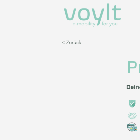
< Zurück
P
Dein