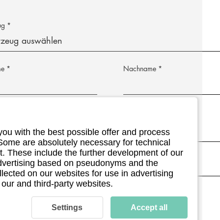
ug
me
Nachname
Adresse
Postleitzahl
you with the best possible offer and process
 Some are absolutely necessary for technical
 (optional)
. These include the further development of our
 advertising based on pseudonyms and the
llected on our websites for use in advertising
 our and third-party websites.
ermin (optional)
Settings
Accept all