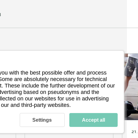
3
you with the best possible offer and process
 Some are absolutely necessary for technical
. These include the further development of our
 advertising based on pseudonyms and the
llected on our websites for use in advertising
 our and third-party websites.
Settings
Accept all
29. Juli 2026
∙
3
Min.
21.